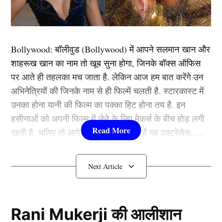
रोहित शर्मा और विराट कोहली की खराब फॉर्म किसी से छुपी नहीं
है। ऑस्ट्रेलिया दौरे से पहले दोनों ही बल्लेबाज न्यूजीलैंड के
खिलाफ घरेलू टेस्ट श्रृंखला में भी बुरी तरह फ्लॉप साबित हुए थे।
रोहित – विराट के भूतकाल के आंकड़ें काफी शानदार हैं, लेकिन
Bollywood:
बॉलीवुड (
Bollywood)
में आपने सलमान खान और
अब दोनों ही खिलाड़ियों के लिए यह संन्यास (Retirement) लेने के
शाहरूख खान का नाम तो खूब सुना होगा, जिनके बॉक्स ऑफिस
उचित समय होगा।
पर आते ही तहलका मच जाता है. लेकिन आज हम बात करेंगे उन
अभिनेत्रियों की जिनके नाम से ही फिल्में चलती है. स्टारकास्ट में
यह भी पढ़ें:
रणबीर कपूर और आलिया भट्ट के रिश्ते में आई दरार,
उनका होना यानी की फिल्म का पक्का हिट होना तय है. इन
एक्टर ने सरेआम झटका हाथ, वायरल हुआ VIDEO
हसीनाओं को अपनी फिल्म में लेने के लिए मेकर्स के बीच होड़ लगी
रहती है. चलिए तो आगे जानते हैं कौन-कौन हैं यह एक्ट्रेसेस…..
युवाओं के लिए मौका
कौन हैं
Bollywood की यह हसीनाएं?
1.दीपिका पादुकोण ( Deepika
Padukone)
Rani Mukerji की आलीशान