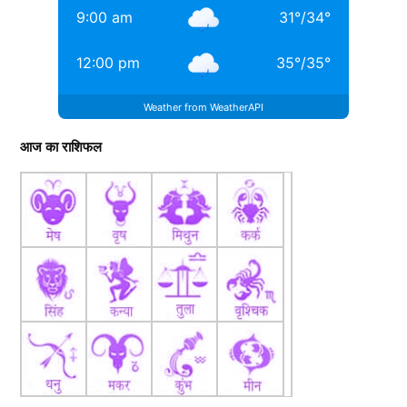
9:00 am
31
°
/
34
°
12:00 pm
35
°
/
35
°
Weather from WeatherAPI
आज का राशिफल