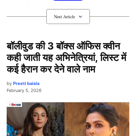
vs IND) दिन अंत भारत के लिए निराशाजनक रहा, जहां टीम ने
छह विकेट गंवाकर सिर्फ 204 रन बनाए।
शुभमन गिल की चूक से लड़खड़ाया भारत
बॉलीवुड की 3 बॉक्स ऑफिस क्वीन
कही जाती यह अभिनेत्रियां, लिस्ट में
कई हैरान कर देने वाले नाम
by
Preeti baisla
February 5, 2026
Shubman Gill
Next Article
टॉस जीतकर इंग्लैंड के कप्तान ओली पॉप ने पहले गेंदबाज़ी का
फैसला किया और यह निर्णय पूरी तरह सही साबित हुआ।