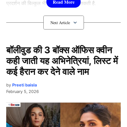
प्रदर्शन की बिल्कुल भी उम्मीद नहीं की जा सकती है.
किसी ने कभी उम्मीद नहीं की थी कि इंग्लैंड की टीम तीन रन पर
पूरी तरह ढे़र हो जाएगी और टीम के 10 बल्लेबाज बिना खाता खोले
शून्य पर अपना विकेट गवा बैठेंगे.
बॉलीवुड की 3 बॉक्स ऑफिस क्वीन
England Cricket Team: तीन रन पर
कही जाती यह अभिनेत्रियां, लिस्ट में
देर हुई पूरी टीम
कई हैरान कर देने वाले नाम
by
Preeti baisla
February 5, 2026
Next Article