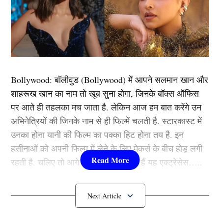
Bollywood:
बॉलीवुड (
Bollywood)
में आपने सलमान खान और
शाहरूख खान का नाम तो खूब सुना होगा, जिनके बॉक्स ऑफिस
पर आते ही तहलका मच जाता है. लेकिन आज हम बात करेंगे उन
यह सुनने में बड़ा ही अजीब लगता है लेकिन इस मुकाबले में कुछ
अभिनेत्रियों की जिनके नाम से ही फिल्में चलती है. स्टारकास्ट में
ऐसा हुआ जिसकी उम्मीद क्रिकेट फैंस ने कभी नहीं की. क्रिकेट के
उनका होना यानी की फिल्म का पक्का हिट होना तय है. इन
इस आंकड़े को कभी भी इंग्लैंड की टीम (England Cricket
हसीनाओं को अपनी फिल्म में लेने के लिए मेकर्स के बीच होड़ लगी
Team) याद नहीं रखना चाहेगी. हम यहां चेशायर लीग थर्ड
रहती है. चलिए तो आगे जानते हैं कौन-कौन हैं यह एक्ट्रेसेस…..
डिवीजन में हेसलिंगटन और विरल क्रिकेट क्लब के बीच खेले गए
रोचक मुकाबले की बात कर रहे हैं.
कौन हैं
Bollywood की यह हसीनाएं?
इस मुकाबले में 109 रन के लक्ष्य का पीछा करने जब विरल क्रिकेट