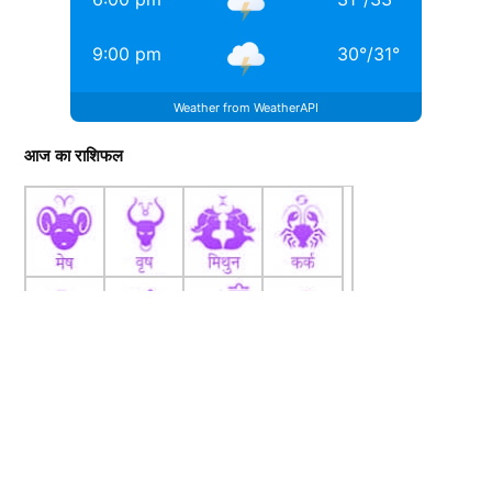
9:00 pm
30
°
/
31
°
Weather from WeatherAPI
आज का राशिफल