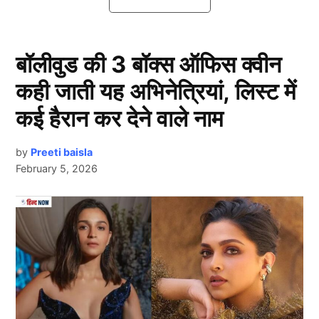
बॉलीवुड की 3 बॉक्स ऑफिस क्वीन
कही जाती यह अभिनेत्रियां, लिस्ट में
कई हैरान कर देने वाले नाम
by
Preeti baisla
February 5, 2026
Retirement
दरअसल, ऑस्ट्रेलिया महिला क्रिकेट टीम की कप्तान एलिसा
Next Article
हीली ने भारत के खिलाफ मार्च में होने वाली घरेलू सीरीज के बाद
अंतरराष्ट्रीय क्रिकेट से संन्यास (Retirement) लेने का ऐलान
कर दिया है। महिला क्रिकेट की दिग्गज खिलाड़ियों में शुमार 35
वर्षीय हीली ने साल 2010 में डेब्यू किया था। करीब 15 साल के
करियर में उन्होंने तीनों फॉर्मेट मिलाकर 7000 से अधिक रन बनाए