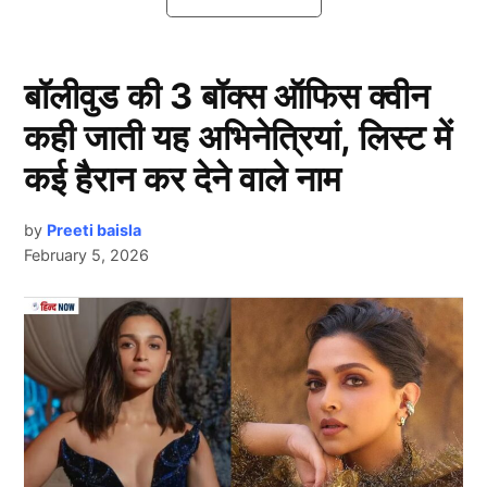
में जो ‘जय-वीरू’ की जोड़ी को भी मात दे दें।
Friendship Day 2025 क्रिकेट की
बॉलीवुड की 3 बॉक्स ऑफिस क्वीन
दुनिया के जय- वीरू
कही जाती यह अभिनेत्रियां, लिस्ट में
कई हैरान कर देने वाले नाम
by
Preeti baisla
February 5, 2026
Next Article
Friendship Day 2025
1. एम एस धोनी- सुरेश रैना