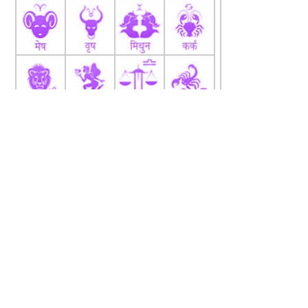
fb
Tw
tw
About