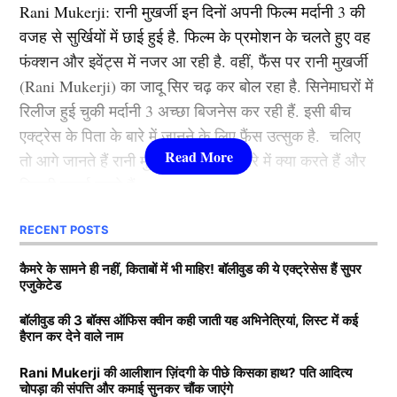
Rani Mukerji: रानी मुखर्जी इन दिनों अपनी फिल्म मर्दानी 3 की
2012 से की थी. इस फिल्म के बाद उन्होंने ऐसी उड़ान भरी की
वजह से सुर्खियों में छाई हुई है. फिल्म के प्रमोशन के चलते हुए वह
कभी रूकी ही नहीं. गंगुबाई, आर आर आर, राजी, ब्रह्मास्त्र जैसी
फंक्शन और इवेंट्स में नजर आ रही है. वहीं, फैंस पर रानी मुखर्जी
फिल्मों से आलिया भट्ट बॉलीवुड की क्वीन बन बैठी. माना जाता है
(Rani Mukerji) का जादू सिर चढ़ कर बोल रहा है. सिनेमाघरों में
कि जिस भी फिल्म से आलिया भट्टा का नाम जुड़ता है उसका हिट
रिलीज हुई चुकी मर्दानी 3 अच्छा बिजनेस कर रही हैं. इसी बीच
होना तय है.
एक्ट्रेस के पिता के बारे में जानने के लिए फैंस उत्सुक है. चलिए
तो आगे जानते हैं रानी मुखर्जी के पिता के बारे में क्या करते हैं और
3.श्रद्धा कपूर ( Shraddha Kapoor )
कितनी कमाई करते हैं.
लिस्ट में तीसरे नंबर पर शक्ति कपूर की बेटी श्रद्धा कपूर मौजूद है.
RECENT POSTS
Rani Mukerji के पति के पास कितनी
उन्होंने कई हिट फिल्में की है. खूबसूरती के साथ फैंस श्रद्धा को
संपत्ति?
कैमरे के सामने ही नहीं, किताबों में भी माहिर! बॉलीवुड की ये एक्ट्रेसेस हैं सुपर
उनकी एक्टिंग की वजह से भी काफी पसंद करते हैं. उनकी
एजुकेटेड
मासूमियत और सादगी सभी को पसंद आती है. वहीं, श्रद्धा ने अपने
बता दें कि रानी मुखर्जी (Rani Mukerji) के पति का नाम आदित्य
बॉलीवुड की 3 बॉक्स ऑफिस क्वीन कही जाती यह अभिनेत्रियां, लिस्ट में कई
करियर की शुरूआत 2010 में ‘तीन पत्ती’ (Teen Patti) फ़िल्म से
हैरान कर देने वाले नाम
चोपड़ा है. वह करोड़ों की संपत्ति के मालिक हैं. मीडिया रिपोर्ट्स का
की थी. हालांकि, उनकी यह फिल्म बॉक्स ऑफिस पर कुछ खास
दावा है कि आदित्य के पास 7200-7500 करोड़ की संपत्ति है. रानी
कमाई नहीं कर पाई. वहीं, साल 2013 में आई रोमांटिक फिल्म
Rani Mukerji की आलीशान ज़िंदगी के पीछे किसका हाथ? पति आदित्य
चोपड़ा की संपत्ति और कमाई सुनकर चौंक जाएंगे
के मुखर्जी मशहूर फिल्म प्रोड्यूसर है. जिसकी बदौलत वह हर