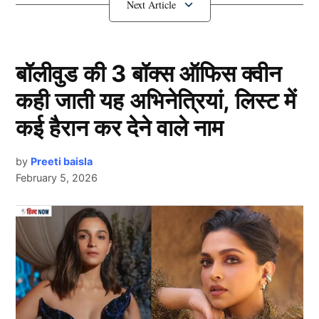
किया भरोसा?
बॉलीवुड की 3 बॉक्स ऑफिस क्वीन
कही जाती यह अभिनेत्रियां, लिस्ट में
कई हैरान कर देने वाले नाम
by
Preeti baisla
February 5, 2026
जी हां, हम बात कर रहे हैं तेज गेंदबाज मोहम्मद शमी की, जिन्होंने
Next Article
पिछले साल वनडे वर्ल्ड कप 2023 में भारत के सबसे प्रभावी
गेंदबाजों में से एक थे। उन्होंने टूर्नामेंट में 7 मैचों में 24 विकेट लेकर
अपनी उपयोगिता साबित की थी। हालांकि, इसके बाद से वह चोट