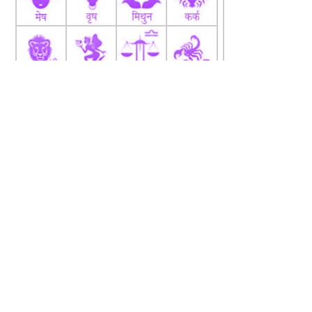
fb
Tw
tw
About
Code Of Ethics