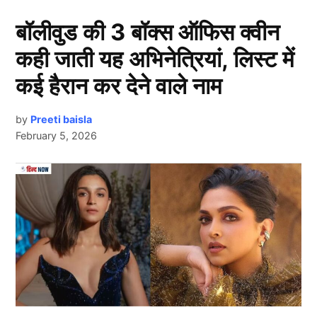
बॉलीवुड की 3 बॉक्स ऑफिस क्वीन
कही जाती यह अभिनेत्रियां, लिस्ट में
कई हैरान कर देने वाले नाम
by
Preeti baisla
February 5, 2026
Next Article
भारतीय क्रिकेट में कुछ मामले फैंस की की यादों में ताज़ा रहे हैं,
खासकर 2008 के पहले आईपीएल सीज़न का “थप्पड़” कांड।
इसमें उस समय भारत के दो सबसे बड़े क्रिकेट खिलाड़ी, सीनियर
ऑफ-स्पिनर हरभजन सिंह (Harbhajan Singh) और तीखे तेज़
गेंदबाज़
श्रीसंत
शामिल थे।