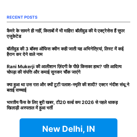
साथ अनिल थडानी, करण जौहर और अभिषेक कपूर भी पढ़ाई कर
दोनों, की शादी रद्द होने की कई वजह सामने आई. कई रिपोर्ट्स में
चुके हैं.
RECENT POSTS
दावा किया गया कि पलाश ने स्मृति (Smriti Mandhana) को
धोखा दिया है. लेकिन क्रिकेटर ने कभी अधिकारिक तौर पर नहीं
Daughters of Bollywood Actresses: मां से भी ज्यादा
कैमरे के सामने ही नहीं, किताबों में भी माहिर! बॉलीवुड की ये एक्ट्रेसेस हैं सुपर
एजुकेटेड
बताया कि उनके मंगेतर ने धोखा दिया है. अब टीवी एक्टर नंदीश
खूबसूरत? इन 3 बॉलीवुड एक्ट्रेसेस की बेटियों ने लूटी महफिल
संधू ने बताया है कि उस रात क्या हुआ?
बॉलीवुड की 3 बॉक्स ऑफिस क्वीन कही जाती यह अभिनेत्रियां, लिस्ट में कई
बॉलीवुड की 3 सबसे बड़ी हीरोइन्स जिनकी नानी-परनानी कोठे पर
हैरान कर देने वाले नाम
नाचती थीं, नाम जानकर होगी हैरानी
Smriti Mandhana और पलाश की क्यों
Rani Mukerji की आलीशान ज़िंदगी के पीछे किसका हाथ? पति आदित्य
चोपड़ा की संपत्ति और कमाई सुनकर चौंक जाएंगे
टूटी शादी?
TAGGED:
#bollywood
Aditya chopra
Rani Mukerji
क्या हुआ था उस रात और क्यों टूटी पलाश-स्मृति की शादी? एक्टर नंदीश संधू ने
Rani Mukerji Husband
बताई सच्चाई
दरअसल, टीवी एक्टर नंदीश संधू स्मृति और पलाश की शादी में
पहुंचे थे. उस वक्त वह वेन्यू पर ही था. अब नंदीश संधू ने बताया
भारतीय फैंस के लिए बुरी खबर, टी20 वर्ल्ड कप 2026 से पहले धाकड़
खिलाड़ी अस्पताल में हुआ भर्ती
कि उस रात दोनों परिवारों के बीच क्या हुआ था. मिस मालिनी को
दिए गए इंटरव्यू में नंदीश ने पलाश पर लगे धोखे के आरोपों पर
उन्होंने कहा कि कुछ भी कहने से पहले पलाश को उनका पक्ष रखने
New Delhi, IN
का मौका देना चाहिए.