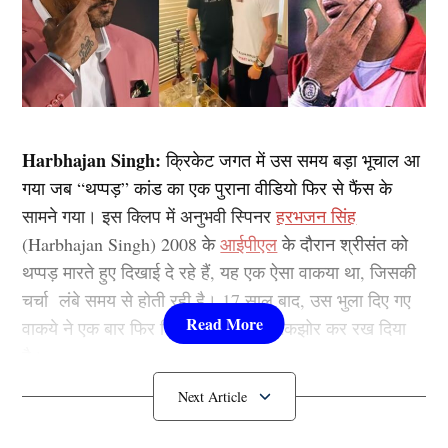
Harbhajan Singh:
क्रिकेट जगत में उस समय बड़ा भूचाल आ
गया जब “थप्पड़” कांड का एक पुराना वीडियो फिर से फैंस के
सामने गया। इस क्लिप में अनुभवी स्पिनर
हरभजन सिंह
(Harbhajan Singh) 2008 के
आईपीएल
के दौरान श्रीसंत को
थप्पड़ मारते हुए दिखाई दे रहे हैं, यह एक ऐसा वाकया था, जिसकी
चर्चा लंबे समय से होती रही है। 17 साल बाद, उस भुला दिए गए
वाकये ने एक बार फिर क्रिकेट जगत को झकझोर कर रख दिया
है।
Harbhajan Singh का थप्पड़ कांड फिर
सुर्खियों में