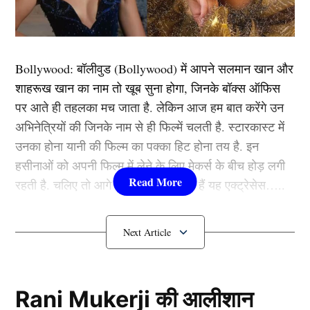
कई अन्य नियमों का उल्लंघन कर रही थी। आपको बता दें कि
आईसीसी ने करीब एक साल पहले ही दुनिया भर में टी20 और
टी10 लीगों को मंजूरी देने के लिए सख्त नियम बनाए थे और इन्हे
Bollywood:
बॉलीवुड (
Bollywood)
में आपने सलमान खान और
कठोरता से लागु किया जा रहा है। एनसीएल पर लगा बैन भी इसी
शाहरूख खान का नाम तो खूब सुना होगा, जिनके बॉक्स ऑफिस
का उदाहरण है।
पर आते ही तहलका मच जाता है. लेकिन आज हम बात करेंगे उन
अभिनेत्रियों की जिनके नाम से ही फिल्में चलती है. स्टारकास्ट में
यह भी पढ़ें:
पिंक बॉल टेस्ट के बीच अचानक छिनी गई रोहित शर्मा
उनका होना यानी की फिल्म का पक्का हिट होना तय है. इन
से कप्तानी! अब ये दिग्गज संभालेगा टीम इंडिया की जिम्मेदारी
हसीनाओं को अपनी फिल्म में लेने के लिए मेकर्स के बीच होड़ लगी
रहती है. चलिए तो आगे जानते हैं कौन-कौन हैं यह एक्ट्रेसेस…..
प्लेइंग XI के नियम का हुआ उल्लंघन
कौन हैं
Bollywood की यह हसीनाएं?
1.दीपिका पादुकोण ( Deepika
Padukone)
Rani Mukerji की आलीशान