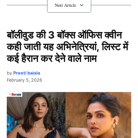
ICC ने लिया एक्शन
बॉलीवुड की 3 बॉक्स ऑफिस क्वीन
कही जाती यह अभिनेत्रियां, लिस्ट में
कई हैरान कर देने वाले नाम
by
Preeti baisla
February 5, 2026
Icc Pom
Next Article
दरअसल, इंटरनेशनल क्रिकेट कॉउंसिल ने संयुक्त राज्य अमेरिका
में खेली जा रही नेशनल क्रिकेट लीग (NCL) को बैन कर दिया
है। आईसीसी (ICC) का कहना है कि यह लीग प्लेइंग इलेवन समेत