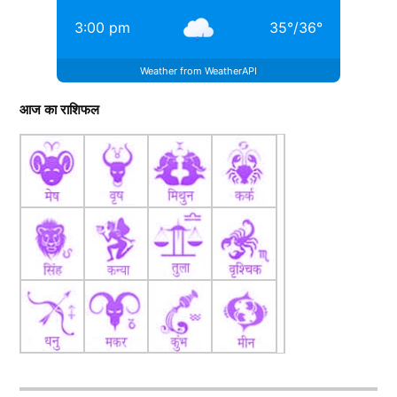
3:00 pm
35
°
/
36
°
Weather from WeatherAPI
आज का राशिफल