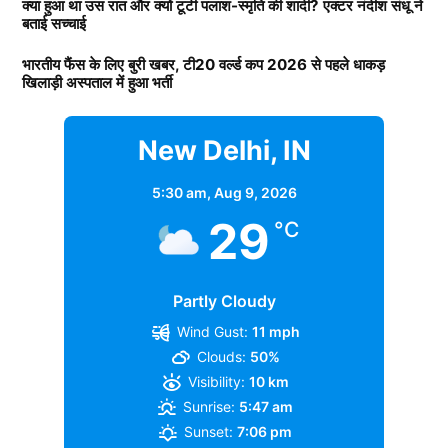
(
Bollywood)
की टॉप एक्ट्रेस बन गई. अब तक शक्ति कपूर की
क्या हुआ था उस रात और क्यों टूटी पलाश-स्मृति की शादी? एक्टर नंदीश संधू ने
बताई सच्चाई
TAGGED:
के प्रोडक्शन हाउस का नाम यशराज फिल्म्स है. उनके प्रोडक्शन
BCCI
Duleep Trophy
Narayan Jagadeesan
लाडली अकेले के दम पर कई फिल्में हिट करवा चुकी है.
हाउस की वैल्यू 10 हजार करोड़ से ज्यादा की बताई जाती है.
North Zone
South Zone
भारतीय फैंस के लिए बुरी खबर, टी20 वर्ल्ड कप 2026 से पहले धाकड़
खिलाड़ी अस्पताल में हुआ भर्ती
Daughters of Bollywood Actresses: मां से भी ज्यादा
आदित्य चोपड़ा के पास कितनी प्रोपर्टी
खूबसूरत? इन 3 बॉलीवुड एक्ट्रेसेस की बेटियों ने लूटी महफिल
New Delhi, IN
SUNIL
TAGGED:
#bollywood
Alia bhatt
Deepika Padukone
प्रोपर्टी की बात करें तो आदित्य चोपड़ा के पास मुंबई के जुहू में
5:30 am,
Aug 9, 2026
आलीशान बंगला है. रिपोर्ट्स के अनुसार जिसकी कीमत करोड़ों में
Sunil Kumar is a journalist with a Master’s in Journalism and
29
°C
Mass Communication from MGKVP, Varanasi. He has
हैं. वहीं, करोड़ों का यशराज स्टूडियों भी है. जहां पर कई फिल्मों की
worked with several media organizations. Since February
शूटिंग होती है. स्टूडियों की बदौलत भी आदित्य चोपड़ा हर साल
2025, he has been associated with...
More by Sunil
मोटी कमाई करते हैं. गौरतलब है कि फिल्ममेकर आदित्य चोपड़ा के
Partly Cloudy
यश चोपड़ा के बड़े बेटे हैं. जबकि उनका छोटा भाई उदय चोपड़ा
Wind Gust:
11 mph
बॉलीवुड की कई फिल्मों में नजर आ चुका है.
Clouds:
50%
Visibility:
10 km
वह मशहूर फिल्म निर्माता बी.आर. चोपड़ा के भतीजे और दिवंगत
Sunrise:
5:47 am
फिल्ममेकर रवि चोपड़ा के चचेरे भाई हैं. उन्होंने अपनी शुरुआती
Sunset:
7:06 pm