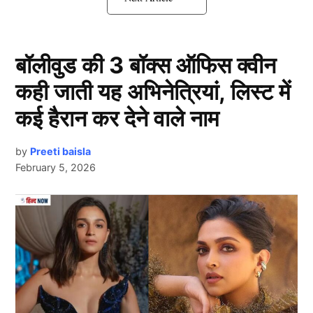
जवाब
बॉलीवुड की 3 बॉक्स ऑफिस क्वीन
कही जाती यह अभिनेत्रियां, लिस्ट में
कई हैरान कर देने वाले नाम
by
Preeti baisla
February 5, 2026
लगातार घरेलू क्रिकेट में अच्छे प्रदर्शन के बावजूद 29 वर्षीय
Next Article
खिलाड़ी को लगातार नजरअंदाज किया जा रहा था, हम जिस
खिलाड़ी की बात कर रहे हैं, उनका नाम
नारायण जगदीशन
(Narayan Jagadeeshan) है। अच्छे प्रदर्शन के बावजूद BCCI
उन्हें मौका नहीं दे रहा था।