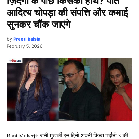
ज़िंदगी के पीछे किसका हाथ? पति
जगदीशन ने मज़बूत साझेदारियां कर टीम को
लिस्ट में पहला नाम अभिनेत्री दीपिका पादुकोण का नाम शामिल हैं.
संभाला
आदित्य चोपड़ा की संपत्ति और कमाई
एक्ट्रेस को बॉक्स ऑफिस की सुपरस्टार कही जाता है. दीपिका ने
इंडस्ट्री को कई हिट फिल्में दी है. एक्ट्रेस ने अपने करियर की
सुनकर चौंक जाएंगे
पहले बल्लेबाज़ी करते हुए साउथ जोन ने जगदीशन और सलामी
शुरूआत ‘ओम शांति ओम’ (2007) से की थी. इसके बाद उन्होंने
बल्लेबाज तन्मय अग्रवाल (43) के साथ मिलकर 103 रनों की
कभी पीछे मुड़ कर नहीं देखा. दीपिका अब तक ‘ये जवानी है
by
Preeti baisla
साझेदारी करके सधी हुई शुरुआत की। अंशुल कंबोज की गेंद पर 9
February 5, 2026
दीवानी’, ‘चेन्नई एक्सप्रेस’, ‘पद्मावत’, ‘बाजीराव मस्तानी’, और
रन पर आउट होने से बचे जगदीशन ने जीवनदान का फ़ायदा
‘पिकू’ जैसी कई ब्लॉकबस्टर फिल्में दे चुकी हैं. उनकी लोकप्रिय
उठाया।
फिल्मों में ‘कॉकटेल’, ‘छपाक’, ‘पठान’, ‘जवान’ और ‘कल्कि
2898 AD’ भी शामिल है.
देवदत्त पडिक्कल के साथ साझेदारी करते हुए उन्होंने दूसरे विकेट
के लिए 128 रन जोड़े। पडिक्कल ने आक्रामकता और संयम का
2.आलिया भट्ट ( Alia Bhatt)
मिश्रण करते हुए 57 रनों की तेज़ पारी खेली, लेकिन चाय से ठीक
पहले कंबोज का शिकार हो गए।
लिस्ट में दूसरा नाम बॉलीवुड (
Bollywood)
एक्ट्रेस आलिया भट्ट
का शामिल हैं. उन्होंने अपने बॉलीवुड करियर की शुरूआत करण
Next Article
जगदीशन की बदौलत साउथ जोन ने पकड़
जौहर की फिल्म ‘स्टूडेंट ऑफ द ईयर’ (Student of the Year)
Rani Mukerji: रानी मुखर्जी इन दिनों अपनी फिल्म मर्दानी 3 की
मज़बूत की
2012 से की थी. इस फिल्म के बाद उन्होंने ऐसी उड़ान भरी की