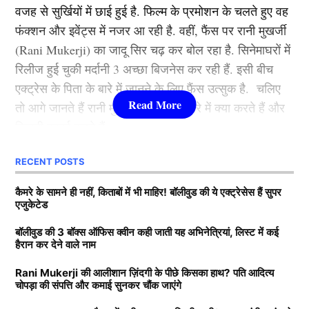
वजह से सुर्खियों में छाई हुई है. फिल्म के प्रमोशन के चलते हुए वह
कभी रूकी ही नहीं. गंगुबाई, आर आर आर, राजी, ब्रह्मास्त्र जैसी
फंक्शन और इवेंट्स में नजर आ रही है. वहीं, फैंस पर रानी मुखर्जी
फिल्मों से आलिया भट्ट बॉलीवुड की क्वीन बन बैठी. माना जाता है
पडिक्कल और उसके बाद मोहित काले (जो सिंधु द्वारा एलबीडब्ल्यू
(Rani Mukerji) का जादू सिर चढ़ कर बोल रहा है. सिनेमाघरों में
कि जिस भी फिल्म से आलिया भट्टा का नाम जुड़ता है उसका हिट
आउट हुए) के आउट होने के बाद भी जगदीशन ने स्कोरबोर्ड को
रिलीज हुई चुकी मर्दानी 3 अच्छा बिजनेस कर रही हैं. इसी बीच
होना तय है.
आगे बढ़ाया। कप्तान मोहम्मद अज़हरुद्दीन ने अंत में जगदीशन का
एक्ट्रेस के पिता के बारे में जानने के लिए फैंस उत्सुक है. चलिए
साथ दिया और सतर्कता से खेलते हुए दिन का अंत 11 रन बनाकर
तो आगे जानते हैं रानी मुखर्जी के पिता के बारे में क्या करते हैं और
नाबाद रहे।
3.श्रद्धा कपूर ( Shraddha Kapoor )
कितनी कमाई करते हैं.
जगदीशन अभी भी क्रीज़ पर हैं और साउथ जोन 297/3 के
लिस्ट में तीसरे नंबर पर शक्ति कपूर की बेटी श्रद्धा कपूर मौजूद है.
RECENT POSTS
Rani Mukerji के पति के पास कितनी
आरामदायक स्कोर पर है, जिससे टीम दूसरे दिन की शुरुआत में
उन्होंने कई हिट फिल्में की है. खूबसूरती के साथ फैंस श्रद्धा को
संपत्ति?
कैमरे के सामने ही नहीं, किताबों में भी माहिर! बॉलीवुड की ये एक्ट्रेसेस हैं सुपर
बढ़त बनाए हुए है। नॉर्थ जोन के गेंदबाज़ सिंधु (2-59) और कम्बोज
उनकी एक्टिंग की वजह से भी काफी पसंद करते हैं. उनकी
एजुकेटेड
(1-47) ने कड़ी मेहनत की, लेकिन अनुशासित बल्लेबाज़ी ने उन्हें
मासूमियत और सादगी सभी को पसंद आती है. वहीं, श्रद्धा ने अपने
बता दें कि रानी मुखर्जी (Rani Mukerji) के पति का नाम आदित्य
रोके रखा।
बॉलीवुड की 3 बॉक्स ऑफिस क्वीन कही जाती यह अभिनेत्रियां, लिस्ट में कई
करियर की शुरूआत 2010 में ‘तीन पत्ती’ (Teen Patti) फ़िल्म से
हैरान कर देने वाले नाम
चोपड़ा है. वह करोड़ों की संपत्ति के मालिक हैं. मीडिया रिपोर्ट्स का
की थी. हालांकि, उनकी यह फिल्म बॉक्स ऑफिस पर कुछ खास
दावा है कि आदित्य के पास 7200-7500 करोड़ की संपत्ति है. रानी
यह भी पढ़ें-
युवा खिलाड़ियों का रास्ता रोक रहे हैं ये दो ‘बूढ़े’
कमाई नहीं कर पाई. वहीं, साल 2013 में आई रोमांटिक फिल्म
Rani Mukerji की आलीशान ज़िंदगी के पीछे किसका हाथ? पति आदित्य
चोपड़ा की संपत्ति और कमाई सुनकर चौंक जाएंगे
के मुखर्जी मशहूर फिल्म प्रोड्यूसर है. जिसकी बदौलत वह हर
क्रिकेटर, संन्यास की उम्र में भी जमे बैठे हैं टीम इंडिया में!
‘आशिकी 2’ . जिसकी बदौलत श्रद्धा एक रात में बॉलीवुड
साल तगड़ी कमाई करते हैं. जानकारी के अनुसार आदित्य चोपड़ा