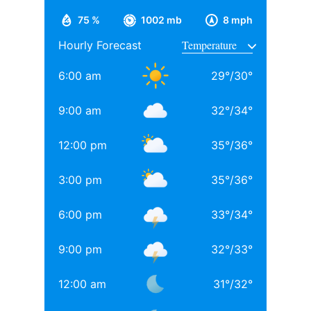
पढ़ाई बॉम्बे स्कॉटिश स्कूल से की, इसके बाद सिडेनहैम कॉलेज
75 %
1002 mb
8 mph
ऑफ कॉमर्स एंड इकोनॉमिक्स से ग्रेजुएशन पूरा किया, जहां उनके
Hourly Forecast
साथ अनिल थडानी, करण जौहर और अभिषेक कपूर भी पढ़ाई कर
चुके हैं.
6:00 am
29
°
/
30
°
Daughters of Bollywood Actresses: मां से भी ज्यादा
9:00 am
32
°
/
34
°
खूबसूरत? इन 3 बॉलीवुड एक्ट्रेसेस की बेटियों ने लूटी महफिल
12:00 pm
35
°
/
36
°
बॉलीवुड की 3 सबसे बड़ी हीरोइन्स जिनकी नानी-परनानी कोठे पर
नाचती थीं, नाम जानकर होगी हैरानी
3:00 pm
35
°
/
36
°
TAGGED:
#bollywood
Aditya chopra
Rani Mukerji
6:00 pm
33
°
/
34
°
Rani Mukerji Husband
9:00 pm
32
°
/
33
°
12:00 am
31
°
/
32
°