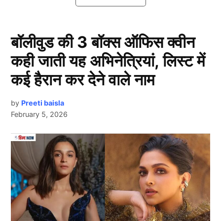
क्योंकि जिस तरह से भारत सरकार ने पाकिस्तान (Cricket) के
खिलाफ एक्शन लिया है अगर पाकिस्तान की टीम इस टूर्नामेंट में
हिस्सा नहीं लेती है तो फिर इस वर्ल्ड कप में टीम का खेलने का
बॉलीवुड की 3 बॉक्स ऑफिस क्वीन
सपना टूट सकता है.
कही जाती यह अभिनेत्रियां, लिस्ट में
Cricket: वर्ल्ड कप से बाहर होने पर
कई हैरान कर देने वाले नाम
पाकिस्तान पर मंडराया खतरा
by
Preeti baisla
February 5, 2026
Next Article