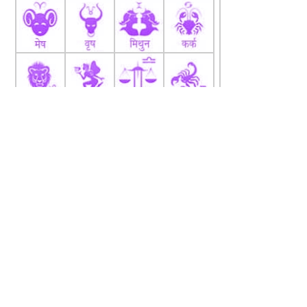
fb
Tw
tw
About