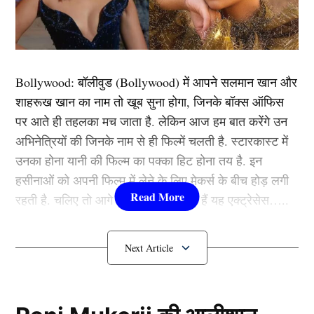
टेस्ट सीरीज में रोहित शर्मा टीम इंडिया की कप्तानी करते नजर आ
सकते हैं. जून 2026 में यह सीरीज खेली जानी है जिसमें
बीसीसीआई रोहित शर्मा को एक और मौका देना चाहेगी.
Bollywood:
बॉलीवुड (
Bollywood)
में आपने सलमान खान और
अभी टी-20 से संन्यास लेने के बाद रोहित शर्मा टेस्ट और वनडे में
शाहरूख खान का नाम तो खूब सुना होगा, जिनके बॉक्स ऑफिस
लगातार सक्रिय रहेंगे. यही वजह है कि इस बार वह वर्ल्ड टेस्ट
पर आते ही तहलका मच जाता है. लेकिन आज हम बात करेंगे उन
चैंपियनशिप के नए चक्र में सकारात्मक तरीके से इसकी शुरुआत
अभिनेत्रियों की जिनके नाम से ही फिल्में चलती है. स्टारकास्ट में
करेंगे ताकि इस बार कोई गलती ना हो.
उनका होना यानी की फिल्म का पक्का हिट होना तय है. इन
हसीनाओं को अपनी फिल्म में लेने के लिए मेकर्स के बीच होड़ लगी
गर्लफ्रेंड वाले कप्तानों को टीम में मिलेगा मौका
रहती है. चलिए तो आगे जानते हैं कौन-कौन हैं यह एक्ट्रेसेस…..
कौन हैं
Bollywood की यह हसीनाएं?
1.दीपिका पादुकोण ( Deepika
Padukone)