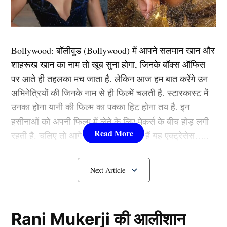
इंडिया का नया अध्याय भी शुरू हो सकता है। कप्तान रोहित शर्मा
चैंपियंस ट्रॉफी के बाद संन्यास की घोषणा कर सकते हैं।
Bollywood:
बॉलीवुड (
Bollywood)
में आपने सलमान खान और
ऐसे में शुभमन गिल को वनडे प्रारूप में टीम का नया कप्तान नियुक्त
शाहरूख खान का नाम तो खूब सुना होगा, जिनके बॉक्स ऑफिस
कर बांग्लादेश दौरे पर भेजा जा सकता है। वहीं, यशश्वी जायसवाल
पर आते ही तहलका मच जाता है. लेकिन आज हम बात करेंगे उन
उपकप्तान की जिम्मेदारी निभाते नजर आ सकते हैं।
अभिनेत्रियों की जिनके नाम से ही फिल्में चलती है. स्टारकास्ट में
उनका होना यानी की फिल्म का पक्का हिट होना तय है. इन
यह भी पढ़ें :
खराब फॉर्म की वजह से रोहित-जायसवाल और अय्यर
हसीनाओं को अपनी फिल्म में लेने के लिए मेकर्स के बीच होड़ लगी
प्लेइंग XI से हुए बाहर, बदला टीम का पूरा स्क्वाड
रहती है. चलिए तो आगे जानते हैं कौन-कौन हैं यह एक्ट्रेसेस…..
इन खिलाड़ियों को मिलेगा मौका
कौन हैं
Bollywood की यह हसीनाएं?
1.दीपिका पादुकोण ( Deepika
Padukone)
Rani Mukerji की आलीशान