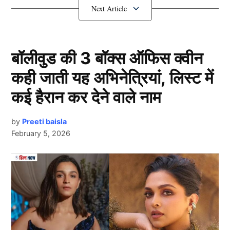
खिलाफ द्विपक्षीय श्रृंखलाएं खेलनी हैं।
टीम इंडिया में होगा बदलाव
बॉलीवुड की 3 बॉक्स ऑफिस क्वीन
कही जाती यह अभिनेत्रियां, लिस्ट में
कई हैरान कर देने वाले नाम
by
Preeti baisla
February 5, 2026
Team India
Next Article
चैंपियंस ट्रॉफी के बाद भारत अपनी पहली वनडे श्रृंखला बांग्लादेश
(IND vs BAN) के खिलाफ खेलेगा। दोनों देशों के बीच अगस्त में
3 मैचों की सीरीज खेली जाएगी। इस श्रृंखला के साथ ही टीम