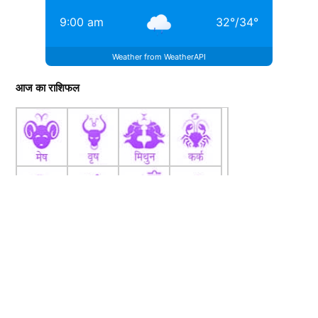
9:00 am
32
°
/
34
°
Weather from WeatherAPI
आज का राशिफल