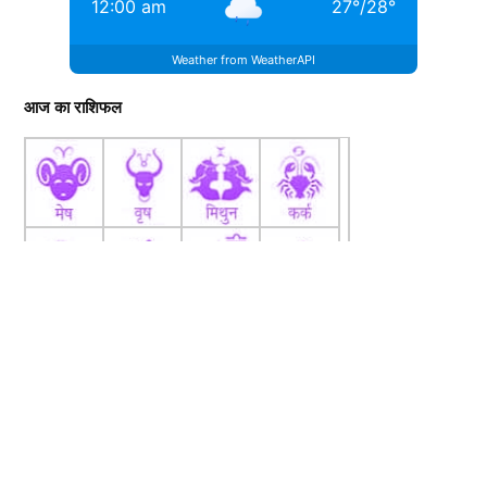
12:00 am
27
°
/
28
°
Weather from WeatherAPI
आज का राशिफल