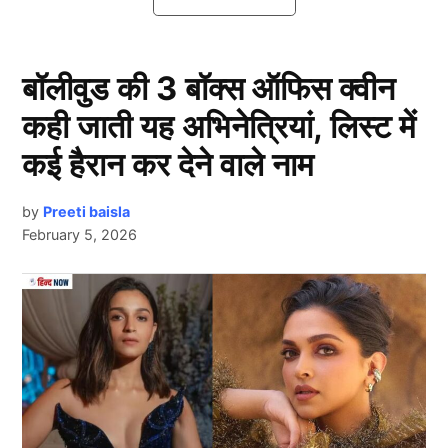
सकते हैं, तो आइए आपको बताते है दूसरे टेस्ट में कैसी हो सकती है
भारतीय टीम की प्लेइंग 11….
बॉलीवुड की 3 बॉक्स ऑफिस क्वीन
अभिमन्यु ईश्वरन की एंट्री
कही जाती यह अभिनेत्रियां, लिस्ट में
कई हैरान कर देने वाले नाम
by
Preeti baisla
February 5, 2026
Next Article
Ind Vs Eng
इंग्लैंड के खिलाफ होने वाले दूसरे टेस्ट (IND vs ENG) में टीम
इंडिया की प्लेइंग इलेवन में अभिमन्यु ईश्वरन की एंट्री हो सकती