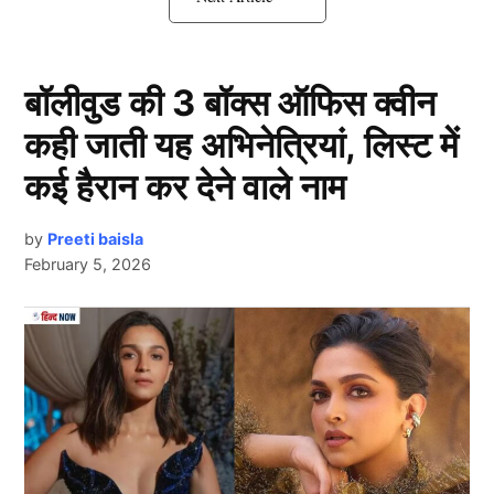
गंभीर से हुई बड़ी गलती, इस खिलाड़ी को किया
नज़रअंदाज़
बॉलीवुड की 3 बॉक्स ऑफिस क्वीन
कही जाती यह अभिनेत्रियां, लिस्ट में
कई हैरान कर देने वाले नाम
by
Preeti baisla
February 5, 2026
Next Article
हम जिस खिलाड़ी की बात कर रहे हैं वह कोई और नहीं बल्कि
श्रेयस अय्यर
(Shreyas Iyer) हैं। अय्यर ने आईपीएल 2025 में
पंजाब किंग्स को उपविजेता बनाने में अहम भूमिका निभाई थी।
उन्होंने 50+ की औसत और 175.07 की स्ट्राइक रेट से 604 रन