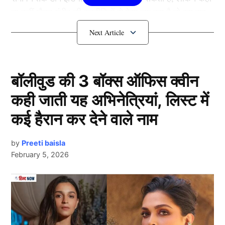
ना कहीं गौतम गंभीर की रणनीतियों से ऐसा लग रहा है तो इस बार
इंग्लैंड दौरे पर कुछ अलग करना चाहते हैं. पिछले दो टेस्ट सीरीज
में लगातार हार के बाद इस बार कोच गौतम गंभीर दो घातक स्पिनर्स
को टीम में मौका दे सकते हैं.
बॉलीवुड की 3 बॉक्स ऑफिस क्वीन
IND vs ENG: रविंद्र जडेजा
कही जाती यह अभिनेत्रियां, लिस्ट में
कई हैरान कर देने वाले नाम
by
Preeti baisla
February 5, 2026
Next Article