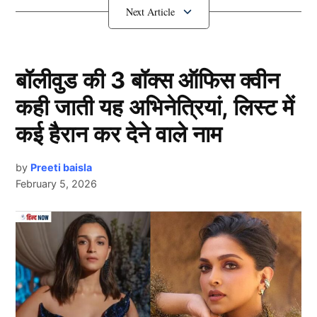
IND vs ENG: इन खिलाड़ियों को मिलेगा
मौका
बॉलीवुड की 3 बॉक्स ऑफिस क्वीन
कही जाती यह अभिनेत्रियां, लिस्ट में
कई हैरान कर देने वाले नाम
by
Preeti baisla
February 5, 2026
Team India
Next Article
इंग्लैंड के खिलाफ इस श्रृंखला में एक बार फिर अभिषेक शर्मा और
संजू सैमसन की जोड़ी पारी का आगाज करती हुई नजर आएगी।
इसके अलावा दक्षिण अफ्रीका दौरे पर धमाल मचाते हुए तिलक वर्मा
ने भी प्लेइंग इलेवन में अपनी जगह पक्की कर ली है। वहीं, लम्बे