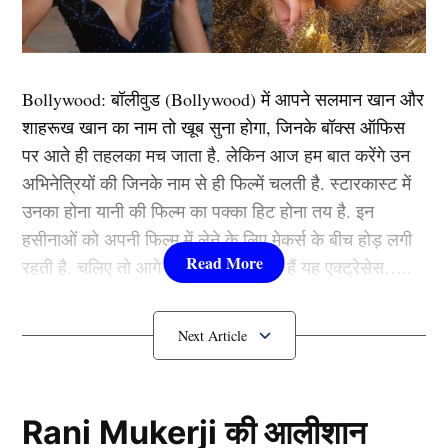
समय के बाद धाकड़ तेज गेंदबाज मोहम्मद शमी भी टीम इंडिया की
जर्सी पहने हुए नजर आएंगे। आइये आपको बताते हैं कि भारत के
कोनसे ग्यारह खिलाड़ी मैदान (IND vs ENG) पर उतरेंगे –
Bollywood:
बॉलीवुड (
Bollywood)
में आपने सलमान खान और
शाहरूख खान का नाम तो खूब सुना होगा, जिनके बॉक्स ऑफिस
यह भी पढ़ें:
15 साल की शादी टूटते ही बिखरा ये बॉलीवुड एक्टर,
पर आते ही तहलका मच जाता है. लेकिन आज हम बात करेंगे उन
सोशल मीडिया पर कर दिया बड़ा ऐलान
अभिनेत्रियों की जिनके नाम से ही फिल्में चलती है. स्टारकास्ट में
उनका होना यानी की फिल्म का पक्का हिट होना तय है. इन
IND vs ENG: ऐसी होगी भारत की प्लेइंग XI
हसीनाओं को अपनी फिल्म में लेने के लिए मेकर्स के बीच होड़ लगी
–
रहती है. चलिए तो आगे जानते हैं कौन-कौन हैं यह एक्ट्रेसेस…..
कौन हैं
Bollywood की यह हसीनाएं?
1.दीपिका पादुकोण ( Deepika
Padukone)
Rani Mukerji की आलीशान