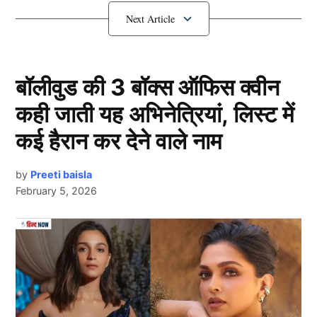
IND vs NZ:
कीवी टीम में शामिल हुआ
पाकिस्तानी
बॉलीवुड की 3 बॉक्स ऑफिस क्वीन
कही जाती यह अभिनेत्रियां, लिस्ट में
कई हैरान कर देने वाले नाम
by
Preeti baisla
February 5, 2026
New Zealand
Next Article
दरअसल, भारत दौरे
(IND vs NZ)
के लिए एजाज पटेल को
न्यूजीलैंड की स्क्वाड में जगह दी गई है। टीम इंडिया में जगह दी गई
है। उन्होंने भारत के खिलाफ पिछली सीरीज में 10 विकेट हॉल