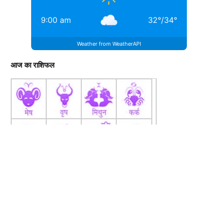
9:00 am
32
°
/
34
°
Weather from WeatherAPI
आज का राशिफल