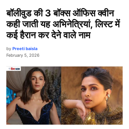
बॉलीवुड की 3 बॉक्स ऑफिस क्वीन
कही जाती यह अभिनेत्रियां, लिस्ट में
कई हैरान कर देने वाले नाम
by
Preeti baisla
February 5, 2026
Ind Vs Pak
Next Article
दरअसल, 21 सितंबर को
भारत और पाकिस्तान
(IND vs PAK)
के बीच एशिया कप 2025 में सुपर -4 का पहला मुकाबला खेला
जाना है। इस महामुकाबले से ठीक पहले ही पाकिस्तान टीम ने मैच
से पहले होने वाली अपनी आधिकारिक प्रेस कॉन्फ्रेंस अचानक रद्द
कर दी। यह फैसला सामने आते ही सोशल मीडिया पर बवाल मच
गया और फैंस ने इसे खेल भावना के खिलाफ बताया।