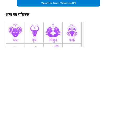
Weather from WeatherAPI
आज का राशिफल
fb
Tw
tw