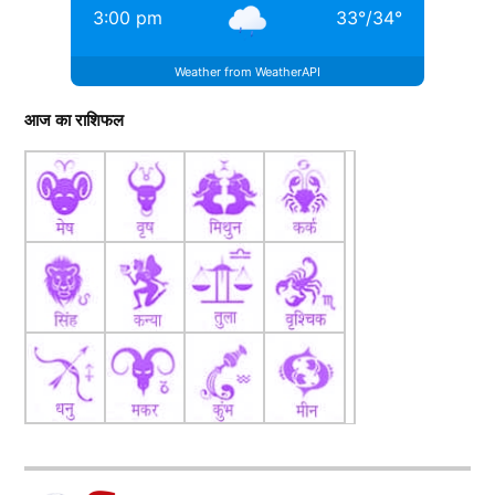
3:00 pm
33
°
/
34
°
Weather from WeatherAPI
आज का राशिफल