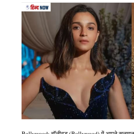
दरअसल, आईसीसी अंडर-19 क्रिकेट वर्ल्ड कप 2026 मे
(IND vs PAK) अंडर-19 टीम से होगा। सेमीफाइनल में ज
जीत दर्ज करना चाहेगी, जबकि पाकिस्तान के लिए बड़ी
उत्साहित हैं और जानना चाहते हैं कि इस मुकाबले को
यह भी पढ़ें:
कौन है 34 वर्षीय पूर्व श्रीलंकाई क्रिकेटर? 
कब और कहां देखें लाइव?
आपको बता दें, क्वींस स्पोर्ट्स क्लब, बुलावायो में 
अहम मुकाबला दोपहर 1 बजे से खेला जाएगा, जबकि टॉस
और डिजिटल प्लेटफॉर्म पर JioHotstar ऐप और वेबसाइ
करने के लिहाज से यह मुकाबला दोनों टीमों के लिए बेह
Bollywood:
बॉलीवुड (
Bollywood)
में आपने सलमा