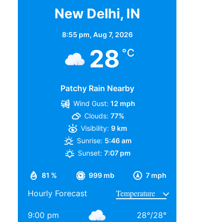
New Delhi, IN
8:55 pm,
Aug 7, 2026
28
°C
Patchy Rain Nearby
Wind Gust:
12 mph
Clouds:
77%
Visibility:
9 km
Sunrise:
5:46 am
Sunset:
7:07 pm
81 %
999 mb
7 mph
Hourly Forecast
9:00 pm
28
°
/
28
°