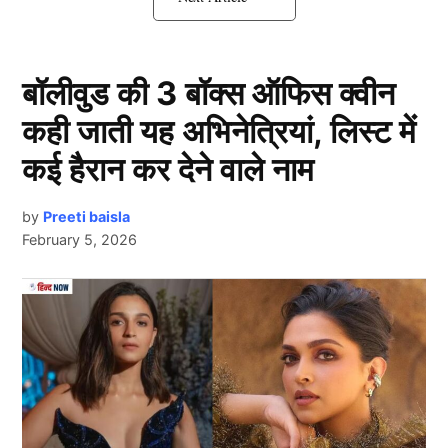
लेकिन कई लोगों का मानना है कि पाक के खिलाफ कोहली नहीं
बल्कि इस खिलाड़ी का बल्ला जमकर बोलेगा। तो आइए जानते है
कौन है ये खिलाड़ी…
बॉलीवुड की 3 बॉक्स ऑफिस क्वीन
कही जाती यह अभिनेत्रियां, लिस्ट में
IND vs PAK:
पाकिस्तान की धुनाई करेगा ये
खिलाड़ी
कई हैरान कर देने वाले नाम
by
Preeti baisla
February 5, 2026
Next Article
Ind Vs Pak