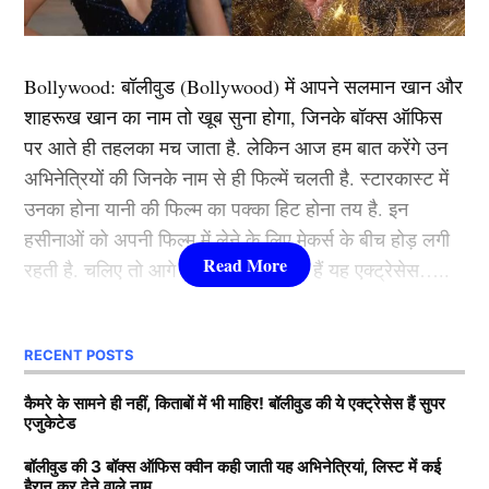
दरअसल चैंपियंस ट्रॉफी 2025 में 23 फरवरी को भारत और
पाकिस्तान (IND vs PAK) के बीच होने वाले महामुकाबले का फैंस
Bollywood:
बॉलीवुड (
Bollywood)
में आपने सलमान खान और
बेसब्री से इंतजार कर रहे है। फैंस और कई क्रिकेट पंडितों का
शाहरूख खान का नाम तो खूब सुना होगा, जिनके बॉक्स ऑफिस
मानना है कि इस महा मुकाबले में भारतीय टीम के सलामी बल्लेबाज
पर आते ही तहलका मच जाता है. लेकिन आज हम बात करेंगे उन
शुभमन गिल पाक टीम की जमकर धुनाई करेंगे। ऐसा इसलिए भी
अभिनेत्रियों की जिनके नाम से ही फिल्में चलती है. स्टारकास्ट में
माना जा रहा है क्योंकि गिल इन दिनों जबरदस्त फॉर्म में है।
उनका होना यानी की फिल्म का पक्का हिट होना तय है. इन
हसीनाओं को अपनी फिल्म में लेने के लिए मेकर्स के बीच होड़ लगी
उन्होंने बांग्लादेश के खिलाफ पहले मुकाबले में गेंदबाजों की कुटाई
रहती है. चलिए तो आगे जानते हैं कौन-कौन हैं यह एक्ट्रेसेस…..
करते हुए जबरदस्त शतक जड़ा था। उनकी शतकीय पारी के दम
पर भारत ने यह मुकाबला 6 विकेट से जीत लिया है। गिल के इस
कौन हैं
Bollywood की यह हसीनाएं?
प्रदर्शन के बाद माना जा रहा है कि वे पाकिस्तान के खिलाफ होने
RECENT POSTS
वाले मैच में भी मैन ऑफ द मैच का अवार्ड अपने नाम करेंगे।
1.दीपिका पादुकोण ( Deepika
कैमरे के सामने ही नहीं, किताबों में भी माहिर! बॉलीवुड की ये एक्ट्रेसेस हैं सुपर
एजुकेटेड
Padukone)
यह भी पढ़ें:
टी20 इंटरनेशनल के लिए भारत के परमानेंट कप्तान
का ऐलान, गंभीर ने अपने फेवरेट को सौंपी जिम्मेदारी
बॉलीवुड की 3 बॉक्स ऑफिस क्वीन कही जाती यह अभिनेत्रियां, लिस्ट में कई
हैरान कर देने वाले नाम