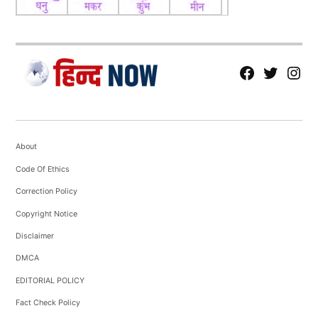
Kamakhya Reley is a journalist with 3 years of experience
covering politics, entertainment, and sports. She is currently
writes for HindNow website, delivering sharp and engaging
stories that connect with...
More by Kamakhya Reley
fb
Tw
tw
About
Code Of Ethics
Correction Policy
Copyright Notice
Disclaimer
DMCA
EDITORIAL POLICY
Fact Check Policy