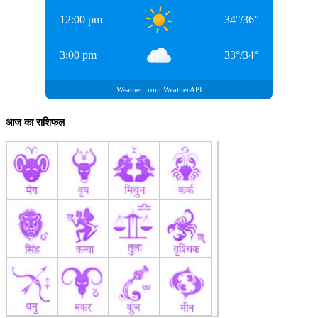
12:00 pm
34
°
/
36
°
3:00 pm
33
°
/
34
°
Weather from WeatherAPI
आज का राशिफल
Ind Vs Sa
रोहित शर्मा (कप्तान), यशस्वी जायसवाल, शुभमन गिल, विराट कोहली, केएल
राहुल, ऋषभ पंत, ध्रुव जुरेल, सरफराज खान, ऋषभ पंत, नीतीश कुमार रेड्डी,
रवि बिश्नोई, वरुण चक्रवर्ती, मोहम्मद सिराज, जसप्रीत बुमराह, युजवेंद्र चहल
डिस्क्लेमर- यह लेखक की निजी राय है साउथ अफ्रीका के खिलाफ होने वाली
टेस्ट सीरीज में भारत की टीम कुछ ऐसी हो सकती हैं। हालांकि अभी इस
श्रृंखला के लिए टीम इंडिया का आधिकारिक ऐलान नहीं हुआ है।