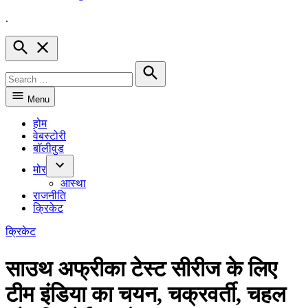
.
Hindnow
Open
Search
Search
for:
Search
Menu
होम
वेबस्टोरी
बॉलीवुड
मोर
Open
आस्था
dropdown
राजनीति
menu
क्रिकेट
POSTED
क्रिकेट
IN
साउथ अफ्रीका टेस्ट सीरीज के लिए
टीम इंडिया का चयन, चक्रवर्ती, चहल