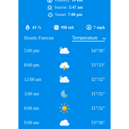
Visibility:
10 km
रवींद्र जडेजा जल्द ही टेस्ट फॉर्मेट की अलविदा कह सकते है। ऐसे में उनकी
जगह रवि बिश्नोई को टीम में डेब्यू का मौका दिया जा सकता है।
Sunrise:
5:47 am
Sunset:
7:06 pm
साउथ अफ्रीका के खिलाफ भारत की संभावित
स्क्वाड
43 %
998 mb
7 mph
Hourly Forecast
5:00 pm
34
°
/
36
°
8:00 pm
33
°
/
33
°
12:00 am
32
°
/
32
°
3:00 am
31
°
/
32
°
6:00 am
31
°
/
32
°
9:00 am
33
°
/
36
°