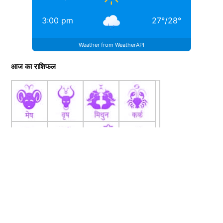
and has 2 years of experience in web journalism. He has
obtained a graduate degree from Siddharth University. He has
3:00 pm
27
°
/
28
°
been providing his...
More by Vinit Tripathi
Weather from WeatherAPI
आज का राशिफल