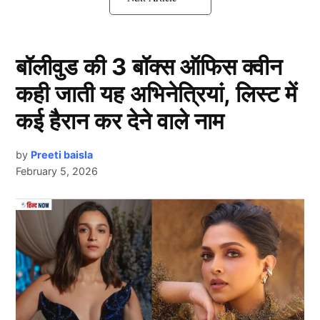
13 वर्षीय युवा खिलाड़ी पर रहेंगी निगाहें
बॉलीवुड की 3 बॉक्स ऑफिस क्वीन
कही जाती यह अभिनेत्रियां, लिस्ट में
कई हैरान कर देने वाले नाम
by
Preeti baisla
February 5, 2026
Next Article
भारत बनाम दक्षिण अफ्रीका (IND vs SA) के बीच होने वाली
टी-20 सीरीज के लिए सबसे चर्चित नामों में से एक युवा बल्लेबाज
वैभव सूर्यवंशी
हैं। नवंबर 2023 में, वैभव को आंध्र प्रदेश के
मुलापाडु में हुए अंडर-19 सीरीज के लिए इंडिया बी टीम में चुना गया