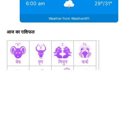
6:00 am
29
°
/
31
°
Weather from WeatherAPI
आज का राशिफल