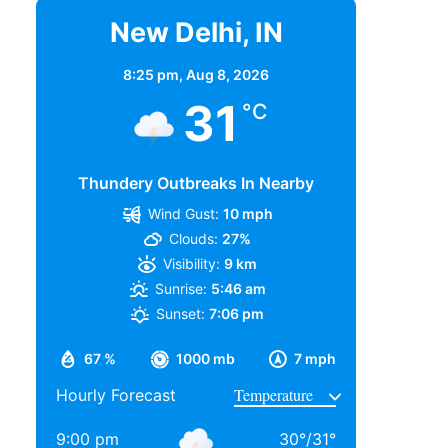
New Delhi, IN
8:25 pm,
Aug 8, 2026
31
°C
Thundery Outbreaks In Nearby
Wind Gust:
10 mph
Clouds:
27%
Visibility:
9 km
Sunrise:
5:46 am
Sunset:
7:06 pm
67 %
1000 mb
7 mph
Hourly Forecast
9:00 pm
30
°
/
31
°