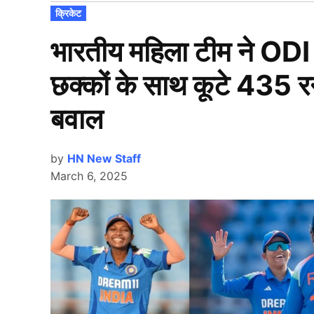
POSTED
क्रिकेट
IN
भारतीय महिला टीम ने ODI में
छक्कों के साथ कूटे 435 रन,
बवाल
by
HN New Staff
March 6, 2025