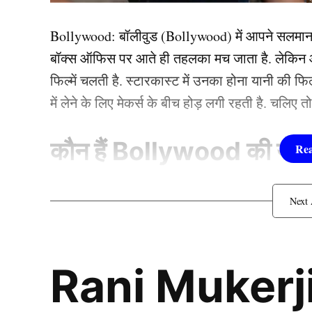
12 चौके और सात छक्के लगाए. इसके बाद रिचा घोष ने 5
Bollywood:
बॉलीवुड (
Bollywood)
में आपने सलमा
304 रन से जीती भारतीय टीम
बॉक्स ऑफिस पर आते ही तहलका मच जाता है. लेकिन आज
फिल्में चलती है. स्टारकास्ट में उनका होना यानी की 
में लेने के लिए मेकर्स के बीच होड़ लगी रहती है. चलिए 
कौन हैं
Bollywood की यह ह
1.दीपिका पादुकोण ( Dee
लिस्ट में पहला नाम अभिनेत्री दीपिका पादुकोण का नाम
Rani Mukerji
जाता है. दीपिका ने इंडस्ट्री को कई हिट फिल्में दी ह
(2007) से की थी. इसके बाद उन्होंने कभी पीछे मुड़ कर 