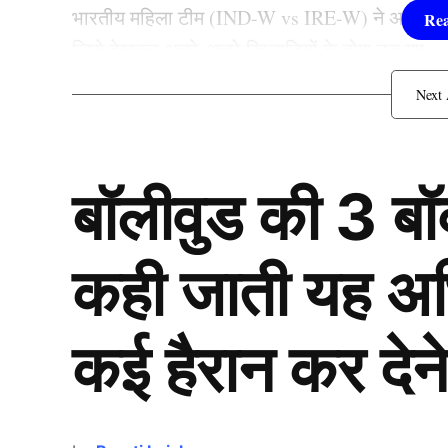
भारतीय महिला टीम (IND-W vs IRE-W) ने अपनी धुआंध
जिसे देखकर अच्छे-अच्छे खिलाड़ियों के होश उड़ गए.
IND-W vs IRE-W: ODI में भा
पछाडा़
बॉलीवुड की 3 ब
कही जाती यह अभिन
कई हैरान कर देने