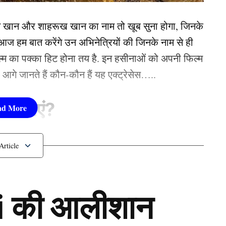
9 रन का महत्वपूर्ण योगदान दिया.
न खान और शाहरूख खान का नाम तो खूब सुना होगा, जिनके
 हम बात करेंगे उन अभिनेत्रियों की जिनके नाम से ही
फिल्म का पक्का हिट होना तय है. इन हसीनाओं को अपनी फिल्म
तो आगे जानते हैं कौन-कौन हैं यह एक्ट्रेसेस…..
सीनाएं?
pika Padukone)
 शामिल हैं. एक्ट्रेस को बॉक्स ऑफिस की सुपरस्टार कही
 की आलीशान
ै. एक्ट्रेस ने अपने करियर की शुरूआत ‘ओम शांति ओम’
नहीं देखा. दीपिका अब तक ‘ये जवानी है दीवानी’, ‘चेन्नई