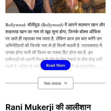
ऋषि ने सिमित ओवर प्रारूप से संन्यास (Retirement) की
घोषणा कर दी है। वे अब डोमेस्टिक क्रिकेट में भी वनडे और टी20
प्रारूप के टूर्नामेंट नहीं खेलेंगे, जो हिमांचल प्रदेश की टीम के लिए
Bollywood:
बॉलीवुड (
Bollywood)
में आपने सलमान खान और
बड़ा झटका है।
शाहरूख खान का नाम तो खूब सुना होगा, जिनके बॉक्स ऑफिस
पर आते ही तहलका मच जाता है. लेकिन आज हम बात करेंगे उन
यह भी पढ़ें:
59 की उम्र में मौत से डर रहे हैं सलमान खान, जान
अभिनेत्रियों की जिनके नाम से ही फिल्में चलती है. स्टारकास्ट में
बचाने के लिए अपने चारों ओर बनाया ये खास घेरा
उनका होना यानी की फिल्म का पक्का हिट होना तय है. इन
हसीनाओं को अपनी फिल्म में लेने के लिए मेकर्स के बीच होड़ लगी
डोमेस्टिक में दिखाया है दम
रहती है. चलिए तो आगे जानते हैं कौन-कौन हैं यह एक्ट्रेसेस…..
कौन हैं
Bollywood की यह हसीनाएं?
1.दीपिका पादुकोण ( Deepika
Padukone)
Rani Mukerji की आलीशान