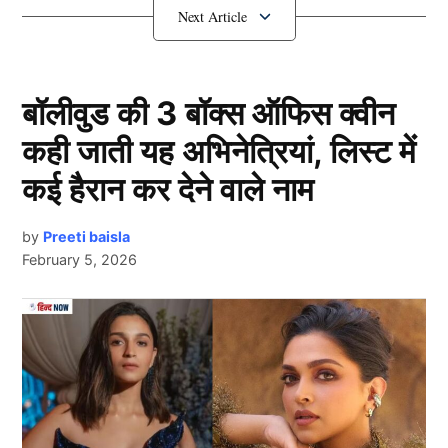
इस गेंदबाज ने लिया Retirement
बॉलीवुड की 3 बॉक्स ऑफिस क्वीन
कही जाती यह अभिनेत्रियां, लिस्ट में
कई हैरान कर देने वाले नाम
by
Preeti baisla
February 5, 2026
Team India
टीम इंडिया के धाकड़ हरफनमौला खिलाड़ी ऋषि धवन ने संन्यास
Next Article
का ऐलान कर दिया है। उन्होंने 2016 में महेंद्र सिंह धोनी की
अगवाई में भारत के लिए डेब्यू किया था। मगर तब से लेकर अब
तक उन्होंने केवल 4 इंटरनेशनल मैच खेले हैं। इसी क्रम में अब