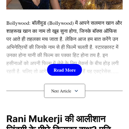
प्रदर्शन कर रहे है। लेकिन उसके बावजूद उन्हें मौका नहीं मिल
रहा है। ऐसे में माना जा रहा है कि वह अपने क्रिकेट करियर को
Bollywood:
बॉलीवुड (
Bollywood)
में आपने सलमान खान और
लेकर बहुत जल्द कोई बड़ा फैसला लेकर देश छोड़ सकते हैं।
शाहरूख खान का नाम तो खूब सुना होगा, जिनके बॉक्स ऑफिस
पर आते ही तहलका मच जाता है. लेकिन आज हम बात करेंगे उन
यह भी पढ़ें:
6,6,4,4,4,4…, रणजी ट्रॉफी में गरजा कोहली का
अभिनेत्रियों की जिनके नाम से ही फिल्में चलती है. स्टारकास्ट में
बल्ला, 823 मिनट तक धुंआधार शॉट्स खेल जड़ा डाला तिहरा
उनका होना यानी की फिल्म का पक्का हिट होना तय है. इन
शतक
हसीनाओं को अपनी फिल्म में लेने के लिए मेकर्स के बीच होड़ लगी
रहती है. चलिए तो आगे जानते हैं कौन-कौन हैं यह एक्ट्रेसेस…..
इस विदेशी टीम से खेलेंगे क्रिकेट
कौन हैं
Bollywood की यह हसीनाएं?
1.दीपिका पादुकोण ( Deepika
Padukone)
Rani Mukerji की आलीशान