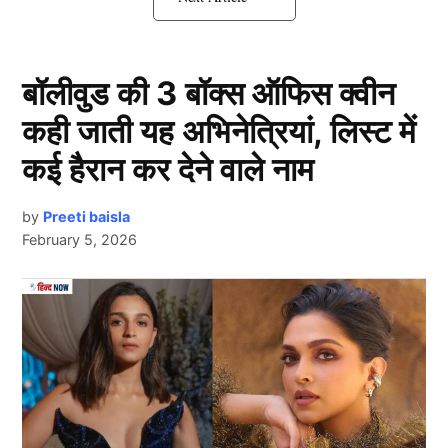
इस भारतीय खिलाड़ी ने छोड़ा देश
बॉलीवुड की 3 बॉक्स ऑफिस क्वीन
कही जाती यह अभिनेत्रियां, लिस्ट में
कई हैरान कर देने वाले नाम
by
Preeti baisla
February 5, 2026
Ishan Kishan
टीम इंडिया (Team India) के विकेटकीपर बल्लेबाज ईशान किशन
Next Article
को लंबे समय से भारतीय टीम में मौका नहीं मिला है। उन्हें आखिरी
बार नवंबर 2023 में भारत के लिए खेलते हुए देखा गया था, तब से
उन्हें भारतीय टीम में एक भी मौका नहीं मिला है। आपको बता दें,
किशन फिलहाल घरेलू क्रिकेट खेल रहे हैं। और उसमें शानदार