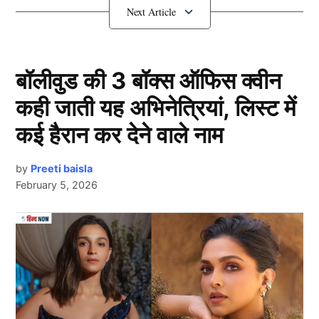
Trophy 2025) और संभावित रूप से आईपीएल के कुछ शुरूआती
मुकाबलों में हिस्सा नहीं ले पाएगा।
यह खिलाड़ी हुआ चोटिल
बॉलीवुड की 3 बॉक्स ऑफिस क्वीन
कही जाती यह अभिनेत्रियां, लिस्ट में
कई हैरान कर देने वाले नाम
by
Preeti baisla
February 5, 2026
Next Article
Team India
टीम इंडिया के धाकड़ विकेटकीपर बल्लेबाज संजू सैमसन इंग्लैंड के
खिलाफ 5 मैचों की टी20 सीरीज के अंतिम मुकाबले में चोटिल हो