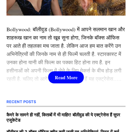
गए थे। वे जोफ्रा आर्चर द्वारा डाले जा रहे पारी के पहले ही ओवर
में चोटिल हो गए थे। उनके दाएं हाथ की एक अगली फ्रैक्चर हो गई
है और वे किसी भी प्रकार की क्रिकेट एक्टिविटी में अगले लगभग
Bollywood:
बॉलीवुड (
Bollywood)
में आपने सलमान खान और
डेढ़ महीने तक हिस्सा नहीं लेंगे।
शाहरूख खान का नाम तो खूब सुना होगा, जिनके बॉक्स ऑफिस
पर आते ही तहलका मच जाता है. लेकिन आज हम बात करेंगे उन
फ़िलहाल संजू अपने होमटाउन तिरुवनंतपुरम लौट आए हैं और
अभिनेत्रियों की जिनके नाम से ही फिल्में चलती है. स्टारकास्ट में
राष्ट्रीय क्रिकेट अकादमी (एनसीए) में रिहैबिलिटेशन पूरा करने के
उनका होना यानी की फिल्म का पक्का हिट होना तय है. इन
बाद ही ट्रेनिंग शुरू करेंगे।
हसीनाओं को अपनी फिल्म में लेने के लिए मेकर्स के बीच होड़ लगी
रहती है. चलिए तो आगे जानते हैं कौन-कौन हैं यह एक्ट्रेसेस…..
यह भी पढ़ें :
ग्रैमी अवॉर्ड 2025 पहुंची अमेरिकन रैपर की वाइफ ने
पार की बेशर्मी की हदें, सरेआम उतारे अपने
कौन हैं
Bollywood की यह हसीनाएं?
कपड़े, वायरल हुआ VIDEO
RECENT POSTS
1.दीपिका पादुकोण ( Deepika
कैमरे के सामने ही नहीं, किताबों में भी माहिर! बॉलीवुड की ये एक्ट्रेसेस हैं सुपर
राजस्थान रॉयल्स के लिए भी बुरी खबर
एजुकेटेड
Padukone)
बॉलीवुड की 3 बॉक्स ऑफिस क्वीन कही जाती यह अभिनेत्रियां, लिस्ट में कई