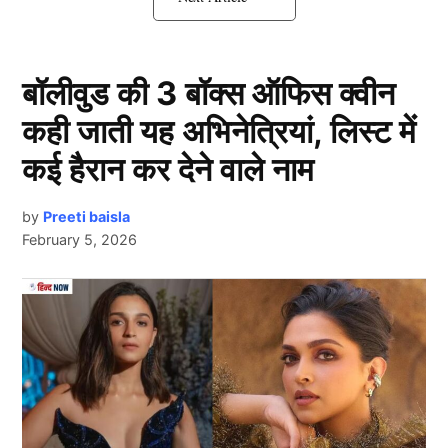
IND vs WI सीरीज के पहले टेस्ट में ये
खिलाड़ी करेगा डेब्यू!
बॉलीवुड की 3 बॉक्स ऑफिस क्वीन
कही जाती यह अभिनेत्रियां, लिस्ट में
कई हैरान कर देने वाले नाम
by
Preeti baisla
February 5, 2026
Next Article
भारत-वेस्टइंडीज (IND vs WI) टेस्ट सीरीज के पहले मैच में
जिस खिलाड़ी को पहली बार टीम में शामिल किया गया है वो कोई
और नहीं बल्कि
नारायण जगदीशन
हैं। जगदीशन का प्रथम श्रेणी
करियर उनकी शानदार बल्लेबाजी के लिए जाना जाता है।