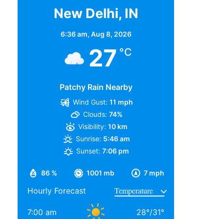
New Delhi, IN
6:36 am,
Aug 8, 2026
27
°C
Patchy Rain Nearby
Wind Gust:
11 mph
Clouds:
74%
Visibility:
10 km
Sunrise:
5:46 am
Sunset:
7:06 pm
86 %
1001 mb
7 mph
Hourly Forecast
7:00 am
28
°
/
31
°