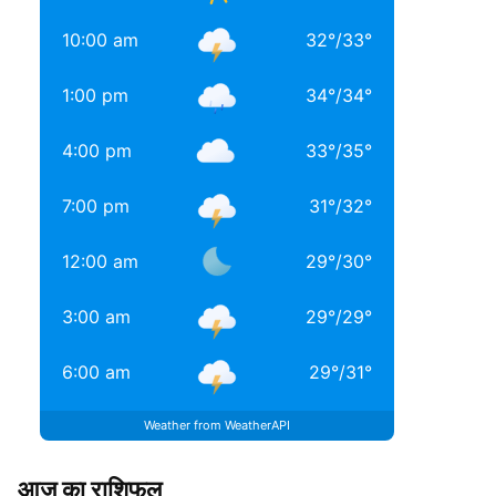
10:00 am
32
°
/
33
°
1:00 pm
34
°
/
34
°
4:00 pm
33
°
/
35
°
7:00 pm
31
°
/
32
°
12:00 am
29
°
/
30
°
3:00 am
29
°
/
29
°
6:00 am
29
°
/
31
°
Weather from WeatherAPI
आज का राशिफल