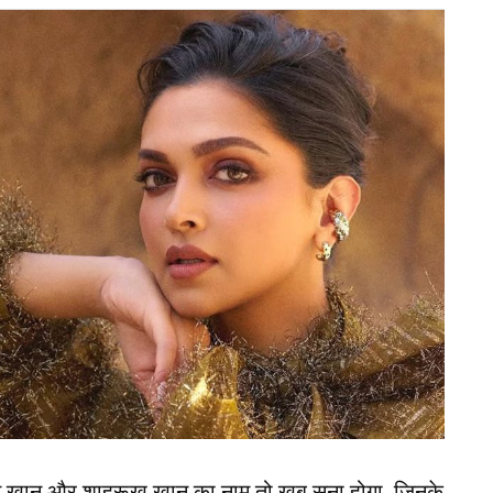
पियूष चावला ने चैंपियंस ट्रॉफी 2025 (Champions
ाव किया है। उन्होंने अपनी प्लेइंग इलेवन में विकेटकीपर
गेंदबाज और 1 स्पिनर को जगह दी है।
और शुभमन गिल को ओपनिंग के लिए चुना है। तीसरे, चौथे और
ोंने वर्तमान सेटअप में कोई बदलाव नहीं किया है और विराट
स दिन टीम इंडिया को अलविदा कहेंगे रोहित शर्मा, फैंस
न खान और शाहरूख खान का नाम तो खूब सुना होगा, जिनके