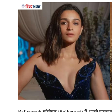
Team India
दरअसल, 2011 की वर्ल्ड कप विनर टीम का हिस्सा रहे 
Trophy) के लिए भारत की संभावित प्लेइंग इलेवन का चुन
समेत कुल 5 बल्लेबाज, 3 हरफनमौला खिलाड़ी, दो तेज 
पीयूष ने अपनी प्लेइंग इलेवन में कप्तान रोहित शर्मा 
पांचवें नंबर के लिए भी उनकी प्राथमिकता साफ़ है। उन्ह
कोहली, श्रेयस अय्यर एवं केएल राहुल को चुना है।
यह भी पढ़ें:
आखिरकार उस तारीख का हो गया खुलासा, जि
को देंगे आंसू
Bollywood:
बॉलीवुड (
Bollywood)
में आपने सलमा