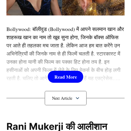
शर्मा भी अपनी कुर्सी छोड़ सकते हैं। उनकी जगह जसप्रीत बुमराह
के बार फिर कप्तानी करते हुए नजर आएँगे। वहीं, प्लेइंग इलेवन में
हिटमैन के स्थान पर सरफराज खान नंबर 6 पर बल्लेबाजी करते
Bollywood:
बॉलीवुड (
Bollywood)
में आपने सलमान खान और
हुए दिखाई दे सकते हैं।
शाहरूख खान का नाम तो खूब सुना होगा, जिनके बॉक्स ऑफिस
पर आते ही तहलका मच जाता है. लेकिन आज हम बात करेंगे उन
यह भी पढ़ें:
6,6,6,6,6,6.., कोहली ने गेंदबाज़ों का बनाया भर्ता,
अभिनेत्रियों की जिनके नाम से ही फिल्में चलती है. स्टारकास्ट में
चौकों-छक्कों की बरसात करते हुए जड़ डाला तिहरा शतक
उनका होना यानी की फिल्म का पक्का हिट होना तय है. इन
हसीनाओं को अपनी फिल्म में लेने के लिए मेकर्स के बीच होड़ लगी
गिल और सिराज भी बाहर
रहती है. चलिए तो आगे जानते हैं कौन-कौन हैं यह एक्ट्रेसेस…..
कौन हैं
Bollywood की यह हसीनाएं?
1.दीपिका पादुकोण ( Deepika
Padukone)
Rani Mukerji की आलीशान