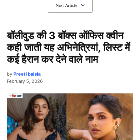
3 खिलाड़ियों की होगी एंट्री
बॉलीवुड की 3 बॉक्स ऑफिस क्वीन
कही जाती यह अभिनेत्रियां, लिस्ट में
कई हैरान कर देने वाले नाम
by
Preeti baisla
February 5, 2026
Team India
भारत को अगर वर्ल्ड टेस्ट चैंपियनशिप के आगामी चक्र के फाइनल
में पहुंचना है, तो ऑस्ट्रेलिया के खिलाफ शेष दोनों मुकाबलों में जीत
Next Article
हासिल करनी जरुरी है। यही वजह यही कि मेलबर्न टेस्ट
(Melbourne Test) के लिए भारत अपने बेस्ट खिलाड़ियों के साथ
मैदान पर उतरना चाहेगा। खराब फॉर्म से जूझ रहे कप्तान रोहित