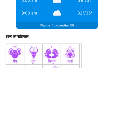
6:00 am
29
°
/
31
°
9:00 am
32
°
/
35
°
Weather from WeatherAPI
आज का राशिफल