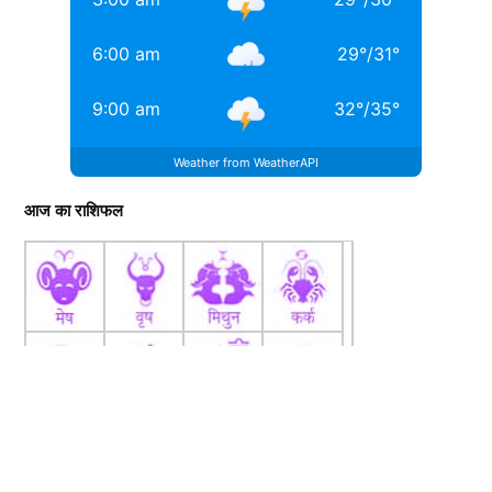
6:00 am
29
°
/
31
°
9:00 am
32
°
/
35
°
Weather from WeatherAPI
आज का राशिफल