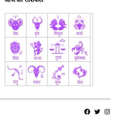
fb
Tw
tw