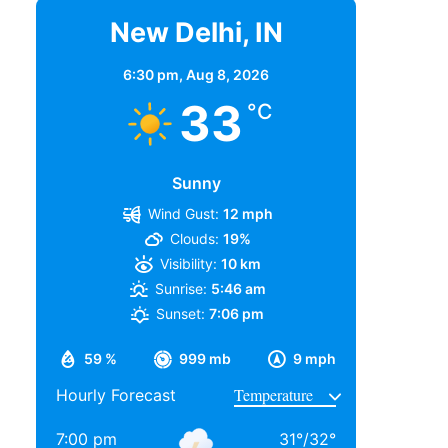
New Delhi, IN
6:30 pm,
Aug 8, 2026
33
°C
Sunny
Wind Gust:
12 mph
Clouds:
19%
Visibility:
10 km
Sunrise:
5:46 am
Sunset:
7:06 pm
59 %
999 mb
9 mph
Hourly Forecast
7:00 pm
31
°
/
32
°