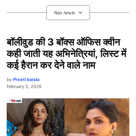
टॉप पर ही टिकी हुई हैं और जो टीमें बॉटम पर थीं वे अभी भी वहीं
पर स्थिति हैं। हालाँकि, आज के मैच के बाद अंक तालिका में कुछ
बदलाव देखने को मिलने वाला है।
पहले नंबर पर मौजूद हैं चैन्नई
बॉलीवुड की 3 बॉक्स ऑफिस क्वीन
कही जाती यह अभिनेत्रियां, लिस्ट में
कई हैरान कर देने वाले नाम
by
Preeti baisla
February 5, 2026
Next Article
Ipl 2023 Points Table: दिल्ली की जीत के साथ Ipl में टॉप पर पहुंची ये 4 टीमें, तो
3 का सफर हुआ खत्म