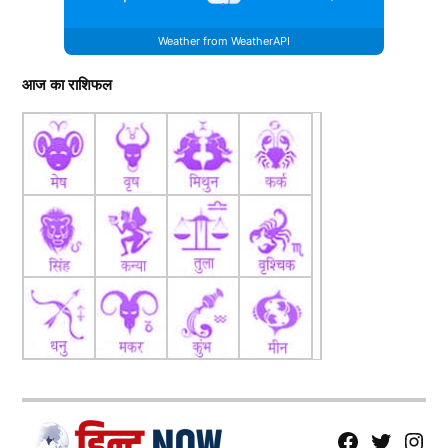
Weather from WeatherAPI
आज का राशिफल
fb
Tw
tw