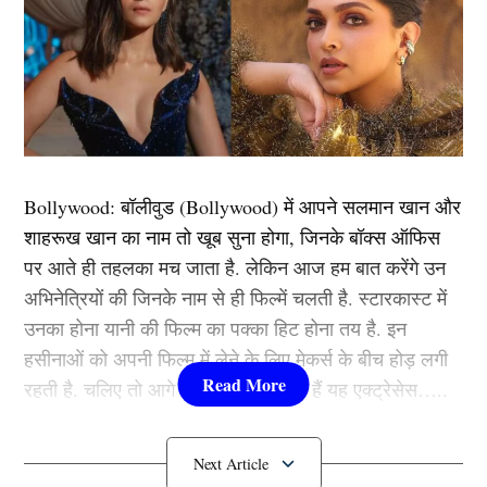
Next Article
Sunrisers Hyderabad
लखनऊ सुपर जाइंट्स ने टॉस जीतकर पहले बल्लेबाजी का फैसला
Bollywood:
बॉलीवुड (
Bollywood)
में आपने सलमान खान और
लिया। मगर यह उनकी बेहद बड़ी भूल साबित हुई। पूरी टीम
शाहरूख खान का नाम तो खूब सुना होगा, जिनके बॉक्स ऑफिस
मिलकर 20 ओवर में महज 165 रन ही बना सकी। 16 ओवर के
पर आते ही तहलका मच जाता है. लेकिन आज हम बात करेंगे उन
बाद लखनऊ का स्कोर महज 112/4 था। वो तो गनीमत रही थी
अभिनेत्रियों की जिनके नाम से ही फिल्में चलती है. स्टारकास्ट में
कि आखिर में आयुष बड़ोनी और निकोलस पूरन ने कुछ अच्छे शॉट
उनका होना यानी की फिल्म का पक्का हिट होना तय है. इन
खेलकर टीम को सम्मानजनक स्कोर तक पहुंचाया।
हसीनाओं को अपनी फिल्म में लेने के लिए मेकर्स के बीच होड़ लगी
रहती है. चलिए तो आगे जानते हैं कौन-कौन हैं यह एक्ट्रेसेस…..
आयुष ने 30 गेंदों पर 55 रन, जबकि पूरन ने 26 गेंदों पर 48 रन
बनाए। वहीं, कप्तान केएल राहुल ने 33 गेंदों पर 29 रन बनाए।
कौन हैं
Bollywood की यह हसीनाएं?
हैदराबाद की तरह से भुवनेश्वर कुमार ने सबसे अधिक 2 विकेट