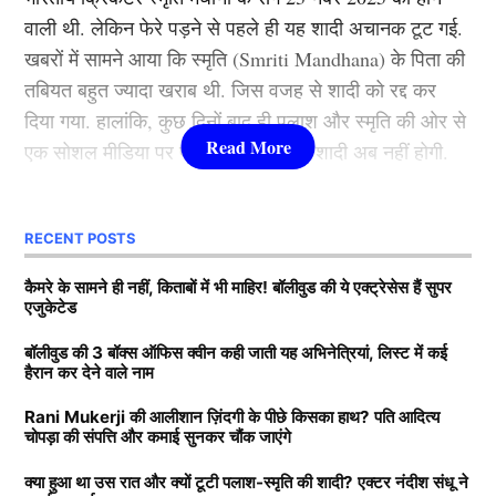
बॉलीवुड की कई फिल्मों में नजर आ चुका है.
groundwork for his career in...
वाली थी. लेकिन फेरे पड़ने से पहले ही यह शादी अचानक टूट गई.
More by Rahul Karki
खबरों में सामने आया कि स्मृति (Smriti Mandhana) के पिता की
वह मशहूर फिल्म निर्माता बी.आर. चोपड़ा के भतीजे और दिवंगत
तबियत बहुत ज्यादा खराब थी. जिस वजह से शादी को रद्द कर
फिल्ममेकर रवि चोपड़ा के चचेरे भाई हैं. उन्होंने अपनी शुरुआती
दिया गया. हालांकि, कुछ दिनों बाद ही पलाश और स्मृति की ओर से
पढ़ाई बॉम्बे स्कॉटिश स्कूल से की, इसके बाद सिडेनहैम कॉलेज
एक सोशल मीडिया पर पोस्ट किया गया कि शादी अब नहीं होगी.
ऑफ कॉमर्स एंड इकोनॉमिक्स से ग्रेजुएशन पूरा किया, जहां उनके
साथ अनिल थडानी, करण जौहर और अभिषेक कपूर भी पढ़ाई कर
Next Article
दोनों, की शादी रद्द होने की कई वजह सामने आई. कई रिपोर्ट्स में
चुके हैं.
RECENT POSTS
दावा किया गया कि पलाश ने स्मृति (Smriti Mandhana) को
धोखा दिया है. लेकिन क्रिकेटर ने कभी अधिकारिक तौर पर नहीं
Daughters of Bollywood Actresses: मां से भी ज्यादा
कैमरे के सामने ही नहीं, किताबों में भी माहिर! बॉलीवुड की ये एक्ट्रेसेस हैं सुपर
एजुकेटेड
बताया कि उनके मंगेतर ने धोखा दिया है. अब टीवी एक्टर नंदीश
खूबसूरत? इन 3 बॉलीवुड एक्ट्रेसेस की बेटियों ने लूटी महफिल
संधू ने बताया है कि उस रात क्या हुआ?
बॉलीवुड की 3 बॉक्स ऑफिस क्वीन कही जाती यह अभिनेत्रियां, लिस्ट में कई
बॉलीवुड की 3 सबसे बड़ी हीरोइन्स जिनकी नानी-परनानी कोठे पर
हैरान कर देने वाले नाम
नाचती थीं, नाम जानकर होगी हैरानी
Smriti Mandhana और पलाश की क्यों
Rani Mukerji की आलीशान ज़िंदगी के पीछे किसका हाथ? पति आदित्य
चोपड़ा की संपत्ति और कमाई सुनकर चौंक जाएंगे
टूटी शादी?
TAGGED:
#bollywood
Aditya chopra
Rani Mukerji
क्या हुआ था उस रात और क्यों टूटी पलाश-स्मृति की शादी? एक्टर नंदीश संधू ने
Rani Mukerji Husband