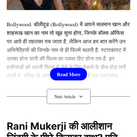
नियुक्त किया है। अजिंक्य रहाणे इससे पहले भी आईपीएल में बतौर
कप्तान जिम्मेदारी निभा चुके है। वे इससे पहले राजस्थान रॉयल्स
Bollywood:
बॉलीवुड (
Bollywood)
में आपने सलमान खान और
के कप्तान रह चुके है।
शाहरूख खान का नाम तो खूब सुना होगा, जिनके बॉक्स ऑफिस
पर आते ही तहलका मच जाता है. लेकिन आज हम बात करेंगे उन
वही आरसीबी के कप्तान रजत पाटीदार की बात करें तो आईपीएल
अभिनेत्रियों की जिनके नाम से ही फिल्में चलती है. स्टारकास्ट में
में बतौर कप्तान ये उनके पहला एक्सपीरिएंस है। हालांकि इससे
उनका होना यानी की फिल्म का पक्का हिट होना तय है. इन
पहले वह घरेलू क्रिकेट में कप्तानी की जिम्मेदारी संभाल चुके है।
हसीनाओं को अपनी फिल्म में लेने के लिए मेकर्स के बीच होड़ लगी
रहती है. चलिए तो आगे जानते हैं कौन-कौन हैं यह एक्ट्रेसेस…..
यह भी पढ़ें:
20 चौके-12 छक्के, हसन नवाज में आई कोहली की
आत्मा, तूफानी शतक ठोक पाकिस्तान को 9 विकेट से दिलाई जीत
कौन हैं
Bollywood की यह हसीनाएं?
दोनों टीमों के बीच कांटे की टक्कर
1.दीपिका पादुकोण ( Deepika
Padukone)
Rani Mukerji की आलीशान