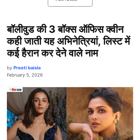
पहले मुकाबले में कैसी हो सकती है केकेआर और आरसीबी की
प्लेइंग XI…..
बॉलीवुड की 3 बॉक्स ऑफिस क्वीन
रहाणे, रजत की कप्तानी में उतरेगी दोनों टीमें
कही जाती यह अभिनेत्रियां, लिस्ट में
कई हैरान कर देने वाले नाम
by
Preeti baisla
February 5, 2026
Next Article
Ipl 2025
आईपीएल 2025 (IPL 2025) के शुरू होने से पहले केकेआर ने
अजिंक्य रहाणे और आरसीबी ने रजत पाटीदार को अपना कप्तान