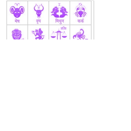
fb
Tw
tw
About