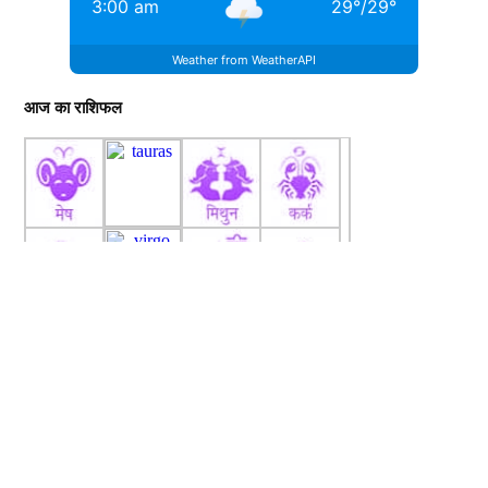
3:00 am
29
°
/
29
°
Weather from WeatherAPI
आज का राशिफल