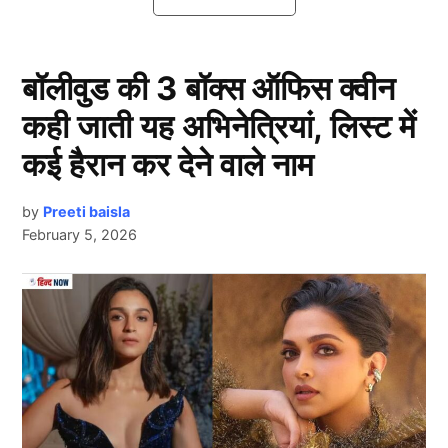
IPL 2025: प्लेऑफ के लिए इन टीमों ने पक्की
की टिकट
बॉलीवुड की 3 बॉक्स ऑफिस क्वीन
कही जाती यह अभिनेत्रियां, लिस्ट में
कई हैरान कर देने वाले नाम
by
Preeti baisla
February 5, 2026
Next Article
आईपीएल 2025 (IPL 2025) के पॉइंट्स टेबल में एक नजर डालें
तो इस वक्त गुजरात टाइटंस टेबल टॉपर बनी हुई है. वहीं, अक्षर
पटेल की कप्तानी वाली दिल्ली कैपिटल्स दूसरे नंबर पर और रजत
पाटीदार की अगुवाई में आरसीबी की टीम तीसरे स्थान पर नजर आ