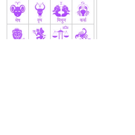
fb
Tw
tw
About