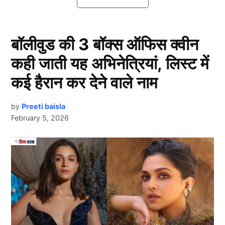
चाहती है।
IPL 2026 से पहले इस टीम के कोच बनने जा
बॉलीवुड की 3 बॉक्स ऑफिस क्वीन
रहे है Yuvraj Singh
कही जाती यह अभिनेत्रियां, लिस्ट में
कई हैरान कर देने वाले नाम
by
Preeti baisla
February 5, 2026
Next Article
Yuvraj Singh
भारतीय टीम के पूर्व स्टार ऑलराउंडर और वर्ल्ड कप 2011 में
भारत के लिए प्लेयर ऑफ द सीरीज का खिताब जीतने वाले युवराज