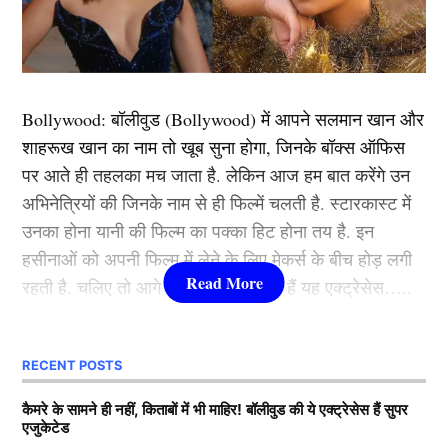
इस लिस्ट में सबसे पहला नाम अफगानिस्तान के तेज गेंदबाज
फ़जलहक फारूकी का है, फज़लहक फारूकी ₹2 करोड़ के आधार
मूल्य के साथ मुस्तफिजुर रहमान के रिप्लेसमेंट के तौर में एक
मजबूत विकल्प माने जा रहे हैं। T20 विश्व कप 2024 में 17 विकेट
Bollywood:
बॉलीवुड (
Bollywood)
में आपने सलमान खान और
लेने वाले इस बाएं हाथ के तेज गेंदबाज़ की 140+ किमी/घंटा की
शाहरूख खान का नाम तो खूब सुना होगा, जिनके बॉक्स ऑफिस
गति और स्विंग उन्हें पावरप्ले में घातक बनाती है। उनका T20I
पर आते ही तहलका मच जाता है. लेकिन आज हम बात करेंगे उन
औसत 19.09 रहा है। ऐसे में माना जा रहा है कि आईपीएल 2026
अभिनेत्रियों की जिनके नाम से ही फिल्में चलती है. स्टारकास्ट में
(IPL 2026) में वह मुस्तफिजुर रहमान के रिप्लेसमेंट के तौर पर
उनका होना यानी की फिल्म का पक्का हिट होना तय है. इन
शामिल हो सकते है।
हसीनाओं को अपनी फिल्म में लेने के लिए मेकर्स के बीच होड़ लगी
रहती है. चलिए तो आगे जानते हैं कौन-कौन हैं यह एक्ट्रेसेस…..
यह भी पढ़ें:
T20 World Cup 2026 के लिए जिम्बाब्वे ने लिया
अजीब फैसला, 39 साल के पाकिस्तानी खिलाड़ी को बनाया अपना
कौन हैं
Bollywood की यह हसीनाएं?
कप्तान
RECENT POSTS
1.दीपिका पादुकोण ( Deepika
कैमरे के सामने ही नहीं, किताबों में भी माहिर! बॉलीवुड की ये एक्ट्रेसेस हैं सुपर
2. स्पेंसर जॉनसन
एजुकेटेड
Padukone)