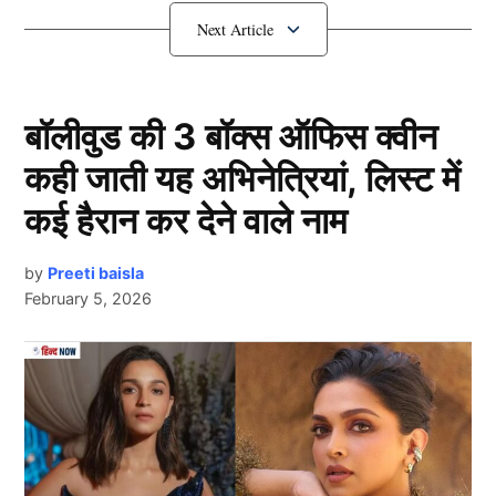
मुझे नहीं लगता हम डेट कर रहे थे, पर हां हमारी कुछ महीनों तक
बातें होती थीं.”
क्या Hardik ईशा गुप्ता को डेट कर रहे हैं?
बॉलीवुड की 3 बॉक्स ऑफिस क्वीन
कही जाती यह अभिनेत्रियां, लिस्ट में
कई हैरान कर देने वाले नाम
by
Preeti baisla
February 5, 2026
Next Article