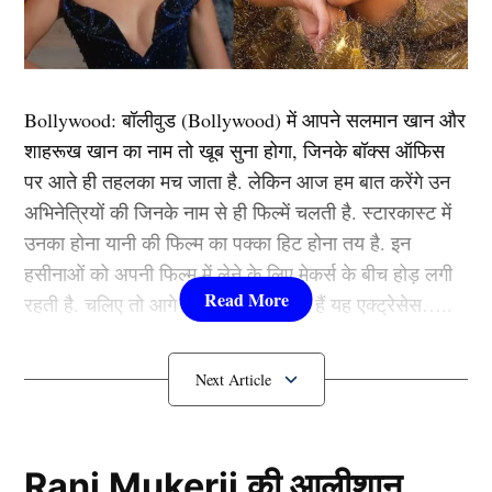
View this post on Instagram
Bollywood:
बॉलीवुड (
Bollywood)
में आपने सलमान खान और
शाहरूख खान का नाम तो खूब सुना होगा, जिनके बॉक्स ऑफिस
पर आते ही तहलका मच जाता है. लेकिन आज हम बात करेंगे उन
अभिनेत्रियों की जिनके नाम से ही फिल्में चलती है. स्टारकास्ट में
उनका होना यानी की फिल्म का पक्का हिट होना तय है. इन
हसीनाओं को अपनी फिल्म में लेने के लिए मेकर्स के बीच होड़ लगी
रहती है. चलिए तो आगे जानते हैं कौन-कौन हैं यह एक्ट्रेसेस…..
कौन हैं
Bollywood की यह हसीनाएं?
1.दीपिका पादुकोण ( Deepika
A post shared by Esha Gupta (@egupta)
Padukone)
Rani Mukerji की आलीशान