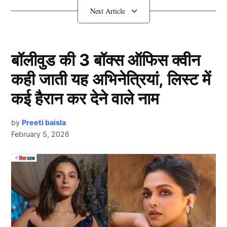
नहीं मिलेगा।
पूर्व दिग्गज ने दिया बड़ा बयान
बॉलीवुड की 3 बॉक्स ऑफिस क्वीन
कही जाती यह अभिनेत्रियां, लिस्ट में
कई हैरान कर देने वाले नाम
by
Preeti baisla
February 5, 2026
Ishan Kishan
Next Article
दरअसल, ईशान किशन (Ishan Kishan) ने हाल ही में बुची बाबू
टूर्नामेंट में अपने धमाकेदार शतक जड़ते हुए सभी का ध्यान खींचा