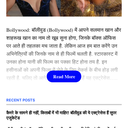
था। माना जा रहा था कि इस पारी के आधार पर ईशान को
बांग्लादेश के खिलाफ घरेलू टेस्ट सीरीज के लिए टीम इंडिया में
मौका मिला जाएगा। मगर अब पाकिस्तान के पूर्व खिलाड़ी बासित
अली का कहना है कि ईशान के लिए ऑस्ट्रेलिया के बॉर्डर-
Bollywood:
बॉलीवुड (
Bollywood)
में आपने सलमान खान और
गावस्कर ट्रॉफी और चैंपियंस ट्रॉफी 2025 तक वापसी करना
शाहरूख खान का नाम तो खूब सुना होगा, जिनके बॉक्स ऑफिस
संभव नहीं है। ऐसे में उन्हें आईपीएल पर अपना ध्यान केन्द्रित
पर आते ही तहलका मच जाता है. लेकिन आज हम बात करेंगे उन
करना चाहिए।
अभिनेत्रियों की जिनके नाम से ही फिल्में चलती है. स्टारकास्ट में
उनका होना यानी की फिल्म का पक्का हिट होना तय है. इन
हसीनाओं को अपनी फिल्म में लेने के लिए मेकर्स के बीच होड़ लगी
यह भी पढ़ें :
केएल राहुल ने लखनऊ टीम का छोड़ा साlथ! IPL
रहती है. चलिए तो आगे जानते हैं कौन-कौन हैं यह एक्ट्रेसेस…..
2025 में इस फ्रेंचाइजी में होंगे शामिल, मिला खास ऑफर
कौन हैं
Bollywood की यह हसीनाएं?
क्या बोले बासित अली?
RECENT POSTS
1.दीपिका पादुकोण ( Deepika
कैमरे के सामने ही नहीं, किताबों में भी माहिर! बॉलीवुड की ये एक्ट्रेसेस हैं सुपर
एजुकेटेड
Padukone)