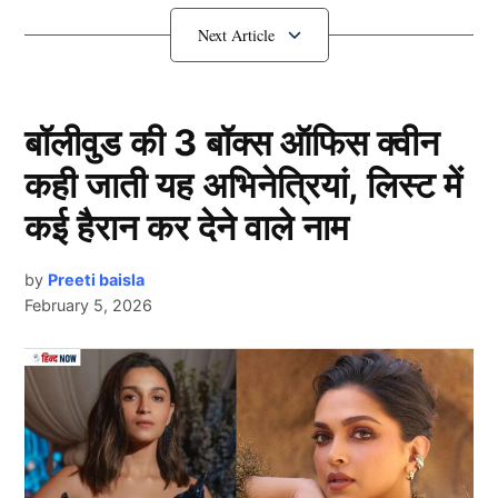
Asia Cup 2025 के लिए श्रेयस को टीम
इंडिया की कमान
बॉलीवुड की 3 बॉक्स ऑफिस क्वीन
कही जाती यह अभिनेत्रियां, लिस्ट में
कई हैरान कर देने वाले नाम
by
Preeti baisla
February 5, 2026
एशिया कप 2025 (Asia Cup 2025) के लिए चयनित इस टीम में
Next Article
युवा जोश और अनुभव का शानदार मिश्रण है। बेहतरीन फॉर्म में
चल रहे युवा बल्लेबाज
श्रेयस अय्यर (Shreyas Iyer)
को टीम
इंडिया की कमान सौंपी गई है।