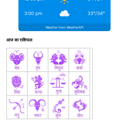
3:00 pm
33
°
/
34
°
Weather from WeatherAPI
आज का राशिफल