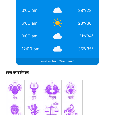
TAGGED:
#bollywood
Aditya chopra
Rani Mukerji
3:00 am
28
°
/
28
°
Rani Mukerji Husband
6:00 am
28
°
/
30
°
9:00 am
31
°
/
34
°
12:00 pm
35
°
/
35
°
Weather from WeatherAPI
आज का राशिफल