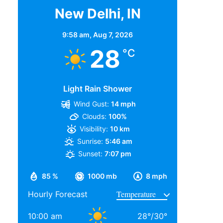
New Delhi, IN
9:58 am,
Aug 7, 2026
28
°C
Light Rain Shower
Wind Gust:
14 mph
Clouds:
100%
Visibility:
10 km
Sunrise:
5:46 am
Sunset:
7:07 pm
85 %
1000 mb
8 mph
Hourly Forecast
10:00 am
28
°
/
30
°