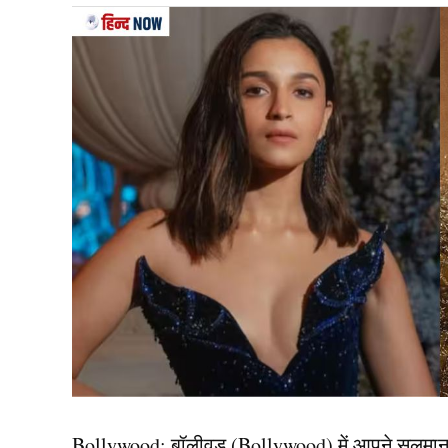
Team India
दलीप ट्रॉफी 2024 (Duleep Trophy 2024) में टीम इ
आएंगे, हालांकि टूर्नामेंट शुरू होने के ठीक पहले एक 
सिराज (Mohammed Siraj) और धाकड़ खिलाड़ी उमरा
हो गए है। जबकि दिग्गज ऑलराउंडर रवींद्र जडेजा (Rav
गया है,हालांकि इसके पीछे कोई कारण नहीं बताया गया ह
Bollywood:
बॉलीवुड (
Bollywood)
में आपने सलमा