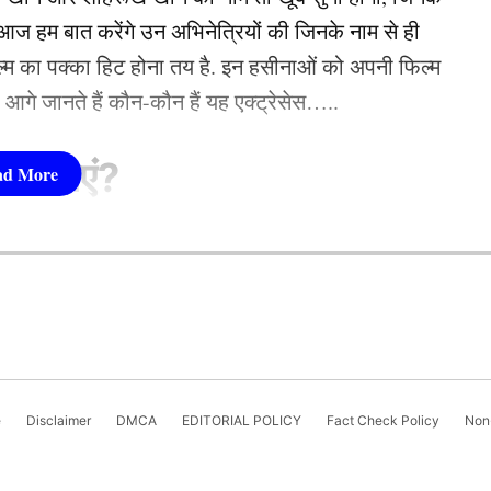
 कप्तानी वाली टीम बी के हिस्सा थे। सिराज की जगह
 हम बात करेंगे उन अभिनेत्रियों की जिनके नाम से ही
 तेज गेंदबाज उमरान मालिक ऋतुराज गायकवाड़ की कप्तानी
फिल्म का पक्का हिट होना तय है. इन हसीनाओं को अपनी फिल्म
मौका दिया गया है।
तो आगे जानते हैं कौन-कौन हैं यह एक्ट्रेसेस…..
सीनाएं?
pika Padukone)
twitter.com/qaK0249nlS
4
 शामिल हैं. एक्ट्रेस को बॉक्स ऑफिस की सुपरस्टार कही
ै. एक्ट्रेस ने अपने करियर की शुरूआत ‘ओम शांति ओम’
र चौंकाया, DC छोड़ फिर पुरानी टीम में करेंगे वापसी!
नहीं देखा. दीपिका अब तक ‘ये जवानी है दीवानी’, ‘चेन्नई
e
Disclaimer
DMCA
EDITORIAL POLICY
Fact Check Policy
Non-
जैसी कई ब्लॉकबस्टर फिल्में दे चुकी हैं. उनकी लोकप्रिय
ंट में शामिल
‘कल्कि 2898 AD’ भी शामिल है.