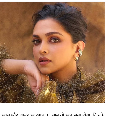
ंडिया (Team India) के कई स्टार खिलाड़ी खेलते हुए नजर
बड़ा झटका लगा है। भारतीय टीम के तेज गेंदबाज मोहम्मद
न मलिक (Umran Malik) बुखार होने की वजह से बाहर
indra Jadeja) चोट को इस टूर्नामेंट से रिलीज कार दिया
ै।
न खान और शाहरूख खान का नाम तो खूब सुना होगा, जिनके