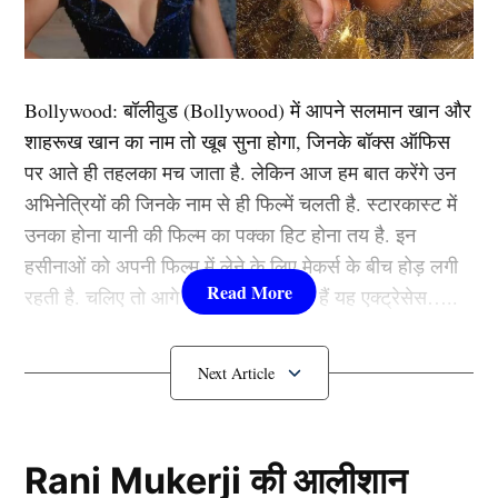
आएंगे। मगर अब ऐसा होने की संभावना काफी कम नजर आ रही
है। मीडिया रिपोर्ट्स के अनुसार दिल्ली कैपिटल्स केएल राहुल की
बजाय किसी अन्य खिलाड़ी को कप्तान बनाने की योजना तैयार कर
Bollywood:
बॉलीवुड (
Bollywood)
में आपने सलमान खान और
रही है।
शाहरूख खान का नाम तो खूब सुना होगा, जिनके बॉक्स ऑफिस
पर आते ही तहलका मच जाता है. लेकिन आज हम बात करेंगे उन
यह भी पढ़ें:
बांग्लादेश दौरे पर जाएगी टीम इंडिया की B स्क्वाड,
अभिनेत्रियों की जिनके नाम से ही फिल्में चलती है. स्टारकास्ट में
वैभव सूर्यवशीं समेत 15 युवा खिलाड़ियों को मिला मौका
उनका होना यानी की फिल्म का पक्का हिट होना तय है. इन
हसीनाओं को अपनी फिल्म में लेने के लिए मेकर्स के बीच होड़ लगी
यह खिलाड़ी बनेगा कप्तान
रहती है. चलिए तो आगे जानते हैं कौन-कौन हैं यह एक्ट्रेसेस…..
कौन हैं
Bollywood की यह हसीनाएं?
1.दीपिका पादुकोण ( Deepika
Padukone)
Rani Mukerji की आलीशान