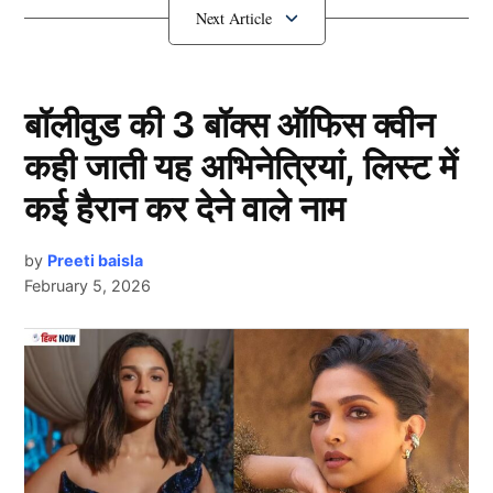
नहीं बनाए जाएंगे कप्तान?
बॉलीवुड की 3 बॉक्स ऑफिस क्वीन
कही जाती यह अभिनेत्रियां, लिस्ट में
कई हैरान कर देने वाले नाम
by
Preeti baisla
February 5, 2026
Kl Rahul
Next Article
दरअसल, दिल्ली कैपिटल्स ने मेगा ऑक्शन से पहले अपने कप्तान
ऋषभ पंत को रिलीज कर दिया था। ऐसे में जब उन्होंने केएल
राहुल (KL Rahul) को अपने खेमे में शामिल किया, तो लगा कि
आईपीएल 2025 में राहुल ही दिल्ली की अगुवाई करते हुए नजर