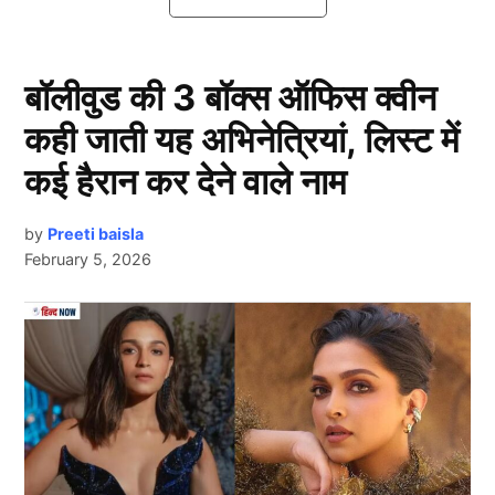
BCCI ने सपोर्ट स्टाफ के तीन सदस्यों की
छुट्टी
बॉलीवुड की 3 बॉक्स ऑफिस क्वीन
कही जाती यह अभिनेत्रियां, लिस्ट में
कई हैरान कर देने वाले नाम
by
Preeti baisla
February 5, 2026
Bcci
Next Article
दरअसल भारतीय टीम के बॉर्डर गावस्कर ट्रॉफी में खराब प्रदर्शन
के बाद ड्रेसिंग रूम की बातें लीक होने की खबरें सामने आई थी।
जिसपर अब बीसीसीआई (BCCI) ने एक्शन लेते हुए टीम के
सहयोगी स्टाफ के कई सदस्यों की छुट्टी कर दी है। आपको बता