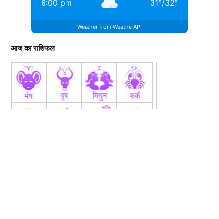
6:00 pm
31
°
/
32
°
Weather from WeatherAPI
आज का राशिफल