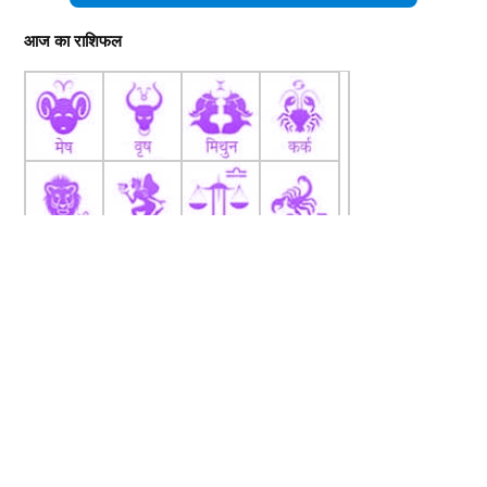
आज का राशिफल
fb
Tw
tw