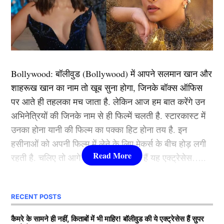
Mohammad Kaif
43 साल के मोहम्मद कैफ (Mohammad Kaif) ने
स्टार स्पोर्ट्स
के साथ बातचीत करते हुए पाकिस्तानी टीम को खूब आलोचना की।
मगर उन्होंने पाकिस्तान की अफसलता का सबसे बड़ा जिम्मेदार
Bollywood:
बॉलीवुड (
Bollywood)
में आपने सलमान खान और
कप्तान बाबर आज़म, मोहम्मद रिजवान और मोहम्मद आमिर को
शाहरूख खान का नाम तो खूब सुना होगा, जिनके बॉक्स ऑफिस
बताया है। कैफ ने कहा,
पर आते ही तहलका मच जाता है. लेकिन आज हम बात करेंगे उन
अभिनेत्रियों की जिनके नाम से ही फिल्में चलती है. स्टारकास्ट में
“यूएसए के खिलाफ पहले मैच में, मोहम्मद आमिर सुपर ओवर में
उनका होना यानी की फिल्म का पक्का हिट होना तय है. इन
वाइड फेंक रहे थे। ये बहुत ही खराब गेंदबाजी थी। आप वो मैच
हसीनाओं को अपनी फिल्म में लेने के लिए मेकर्स के बीच होड़ लगी
गेंदबाजी के कारण हारे। अगले मैच में भारत के खिलाफ 119 रन
रहती है. चलिए तो आगे जानते हैं कौन-कौन हैं यह एक्ट्रेसेस…..
चेज नहीं कर सके। उन्होंने (पाकिस्तान ने) खराब बल्लेबाजी की
और कैच भी छोड़े। उन्होंने कनाडा को जरूर हराया, लेकिन वहां भी
कौन हैं
Bollywood की यह हसीनाएं?
ऐसा कुछ नहीं हुआ, जिसके लिए उनकी तारीफ की जाए।”
RECENT POSTS
1.दीपिका पादुकोण ( Deepika
कैमरे के सामने ही नहीं, किताबों में भी माहिर! बॉलीवुड की ये एक्ट्रेसेस हैं सुपर