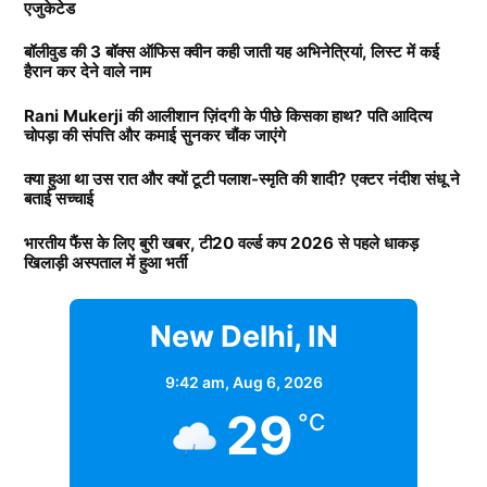
यह भी पढ़ें :
टी20 वर्ल्ड कप से बाहर हुई पाकिस्तान टीम को लगा
एजुकेटेड
Padukone)
दोहरा झटका, बाबर आजम और शाहीन अफरीदी लेंगे संन्यास!
बॉलीवुड की 3 बॉक्स ऑफिस क्वीन कही जाती यह अभिनेत्रियां, लिस्ट में कई
हैरान कर देने वाले नाम
लिस्ट में पहला नाम अभिनेत्री दीपिका पादुकोण का नाम शामिल हैं.
बाबर और रिजवान को सुनाई खरी खोटी
Rani Mukerji की आलीशान ज़िंदगी के पीछे किसका हाथ? पति आदित्य
एक्ट्रेस को बॉक्स ऑफिस की सुपरस्टार कही जाता है. दीपिका ने
चोपड़ा की संपत्ति और कमाई सुनकर चौंक जाएंगे
इंडस्ट्री को कई हिट फिल्में दी है. एक्ट्रेस ने अपने करियर की
शुरूआत ‘ओम शांति ओम’ (2007) से की थी. इसके बाद उन्होंने
क्या हुआ था उस रात और क्यों टूटी पलाश-स्मृति की शादी? एक्टर नंदीश संधू ने
बताई सच्चाई
कभी पीछे मुड़ कर नहीं देखा. दीपिका अब तक ‘ये जवानी है
दीवानी’, ‘चेन्नई एक्सप्रेस’, ‘पद्मावत’, ‘बाजीराव मस्तानी’, और
भारतीय फैंस के लिए बुरी खबर, टी20 वर्ल्ड कप 2026 से पहले धाकड़
खिलाड़ी अस्पताल में हुआ भर्ती
‘पिकू’ जैसी कई ब्लॉकबस्टर फिल्में दे चुकी हैं. उनकी लोकप्रिय
फिल्मों में ‘कॉकटेल’, ‘छपाक’, ‘पठान’, ‘जवान’ और ‘कल्कि
2898 AD’ भी शामिल है.
New Delhi, IN
9:42 am,
Aug 6, 2026
2.आलिया भट्ट ( Alia Bhatt)
29
°C
लिस्ट में दूसरा नाम बॉलीवुड (
Bollywood)
एक्ट्रेस आलिया भट्ट